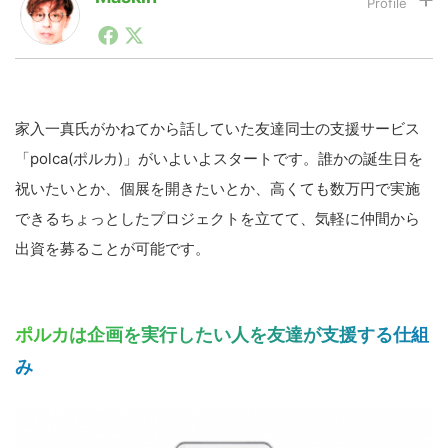
1990年代初頭から記者としてまた起業家としてITスタ
ートアップ業界のハードウェアからソフトウェアの事業
LINE
暗号資産
創出に関わる。シリコンバレーやEU等でのスタートア
ップを経験。日本ではネットエイジ等に所属、大手企業
の新規事業創出に協力。ブログやSNS、LINEなどの誕
生から普及成長までを最前線で見てきた生き字引として
家入一真氏がかねてから話していた友達同士の支援サービス
投資家登録
Drone
注目される。通信キャリアのニュースポータルの創業デ
「polca(ポルカ)」がいよいよスタートです。誰かの誕生日を
スクとして数億PV事業に。世界最大IT系メディア（ス
ペイン）の元日本編集長、World Innovation Lab(WiL)
祝いたいとか、個展を開きたいとか、高くても数万円で実施
などを経て、現在、スタートアップ支援側の取り組みに
特集
VR/AR
できるちょっとしたプロジェクトを立てて、気軽に仲間から
注力中。
出資を募ることが可能です。
Block Data Bank
ポルカは企画を実行したい人を友達が支援する仕組
み