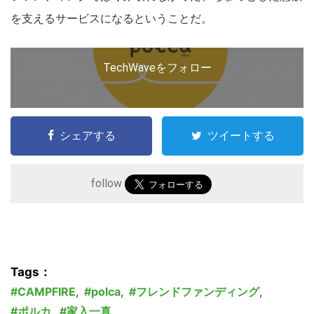
を支えるサービスになるということだ。
TechWaveをフォロー
こ
の
サ
シェアする
ツイートする
イ
ト
follow
を
検
索
す
Tags：
る
CAMPFIRE
,
polca
,
フレンドファンディング
,
ポルカ
,
家入一真