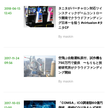
2018-06-13
タニタがバーチャロン対応ツイ
12:43
ンスティックゲームコントロー
ラ開発でクラウドファンディン
グ日本一を狙う #virtualon #タ
ニタCF
By
maskin
2017-11-24
空飛ぶ自動運転原付、試作機を
09:56
750万円で提供 〜もりもと技
術研究所がクラウドファンディ
ング開始
By
maskin
2017-10-03
「COMSA」ICO調達額60億円
12:00
突破、後続ICOは決まらず波乱