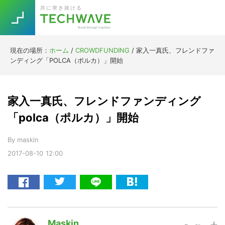
Skip
Skip
Skip
Skip
共に突き抜ける
to
to
to
to
primary
main
primary
footer
navigation
content
sidebar
現在の場所：
ホーム
/
CROWDFUNDING
/
家入一真氏、フレンドファ
Trend
ンディング「POLCA（ポルカ）」開始
今話題の注目キーワード
Keywords
家入一真氏、フレンドファンディング
5G
Asana
テレワーク
「polca（ポルカ）」開始
TOPICS
ニューノーマル
By
maskin
2017-08-10
12:00
[Startup]
RE:LIFE
[Voice Edition]
Re:Work
Daily
Weekly
Monthly
Maskin
[YouTube]
AI