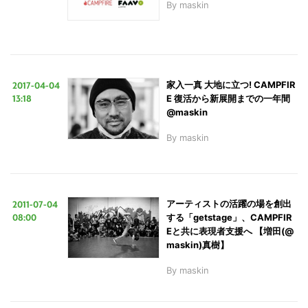
By
maskin
2017-04-04
家入一真 大地に立つ! CAMPFIR
13:18
E 復活から新展開までの一年間
@maskin
By
maskin
2011-07-04
アーティストの活躍の場を創出
08:00
する「getstage」、CAMPFIR
Eと共に表現者支援へ 【増田(@
maskin)真樹】
By
maskin