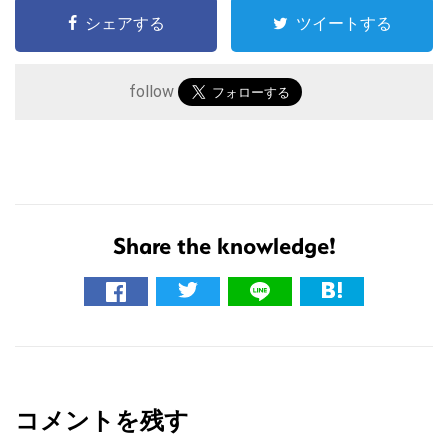
シェアする
ツイートする
follow
Share the knowledge!
こ
の
サ
イ
R
ト
e
を
コメントを残す
a
検