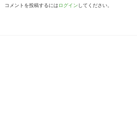
索
d
コメントを投稿するには
ログイン
してください。
す
e
る
r
I
R
n
e
t
a
e
d
r
e
a
r
c
I
t
n
i
t