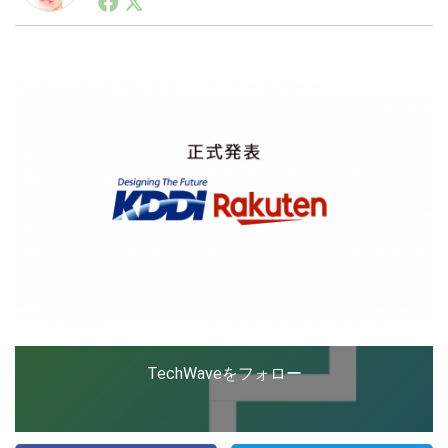
ートアップ業界のハードウェアからソフトウェアの事業
創出に関わる。シリコンバレーやEU等でのスタートア
ップを経験。日本ではネットエイジ等に所属、大手企業
LINE
暗号資産
の新規事業創出に協力。ブログやSNS、LINEなどの誕
生から普及成長までを最前線で見てきた生き字引として
注目される。通信キャリアのニュースポータルの創業デ
スクとして数億PV事業に。世界最大IT系メディア（ス
投資家登録
Drone
ペイン）の元日本編集長、World Innovation Lab(WiL)
などを経て、現在、スタートアップ支援側の取り組みに
注力中。
特集
VR/AR
Block Data Bank
TechWaveをフォロー