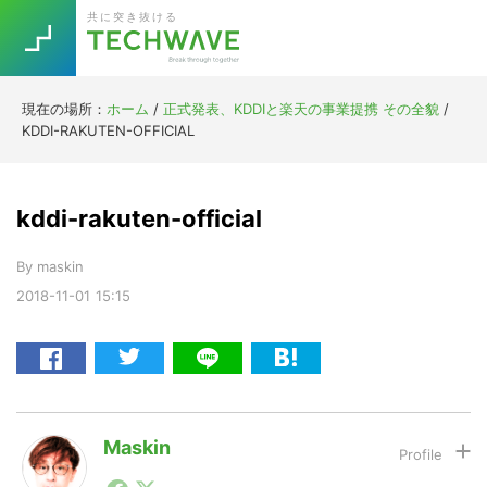
Skip
Skip
Skip
Skip
共に突き抜ける
to
to
to
to
primary
main
primary
footer
navigation
content
sidebar
現在の場所：
ホーム
/
正式発表、KDDIと楽天の事業提携 その全貌
/
Trend
KDDI-RAKUTEN-OFFICIAL
今話題の注目キーワード
Keywords
kddi-rakuten-official
5G
Asana
テレワーク
TOPICS
By
maskin
ニューノーマル
2018-11-01
15:15
[Startup]
RE:LIFE
[Voice Edition]
Re:Work
Daily
Weekly
Monthly
Maskin
1990年代初頭から記者としてまた起業家としてITスタ
[YouTube]
AI