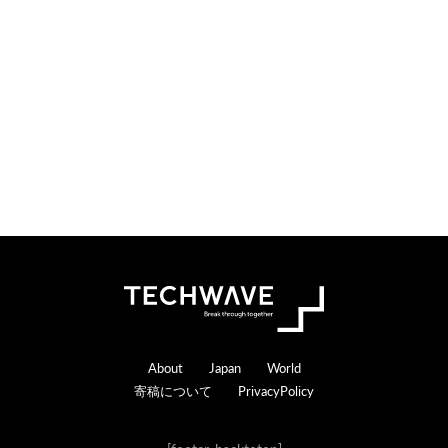
o
e
n
r
s
a
c
t
i
o
n
s
Footer
About
Japan
World
寄稿について
PrivacyPolicy