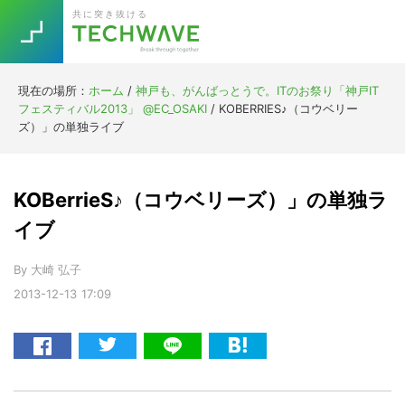
Skip
Skip
Skip
Skip
共に突き抜ける
to
to
to
to
primary
main
primary
footer
navigation
content
sidebar
現在の場所：
ホーム
/
神戸も、がんばっとうで。ITのお祭り「神戸IT
Trend
フェスティバル2013」 @EC_OSAKI
/
KOBERRIES♪（コウベリー
今話題の注目キーワード
ズ）」の単独ライブ
Keywords
KOBerrieS♪（コウベリーズ）」の単独ラ
5G
Asana
テレワーク
TOPICS
イブ
ニューノーマル
By
大崎 弘子
[Startup]
RE:LIFE
2013-12-13
17:09
[Voice Edition]
Re:Work
Daily
Weekly
Monthly
[YouTube]
AI