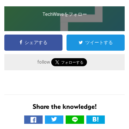
TechWaveをフォロー
シェアする
ツイートする
follow
こ
の
サ
イ
ト
Share the knowledge!
を
検
索