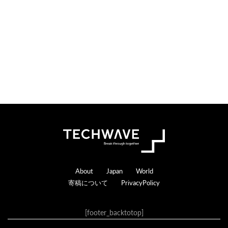
Footer
About
Japan
World
寄稿について
PrivacyPolicy
[footer_backtotop]