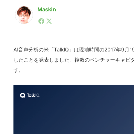
Maskin
1990年代初頭から記者としてまた起業家としてITス
る。シリコンバレーやEU等でのスタートアップを経験
力。ブログやSNS、LINEなどの誕生から普及成長ま
ュースポータルの創業デスクとして数億PV事業に。世界最大I
on Lab(WiL)などを経て、現在、スタートアップ支
AI音声分析の米「TalkIQ」は現地時間の2017年
したことを発表しました。複数のベンチャーキャピタ
す。