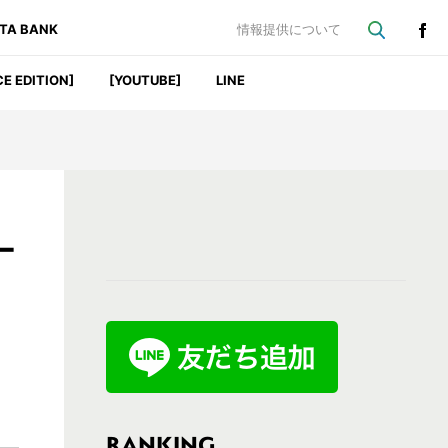
ATA BANK
情報提供について
CE EDITION]
[YOUTUBE]
LINE
最
ー
初
の
サ
イ
ド
バ
RANKING