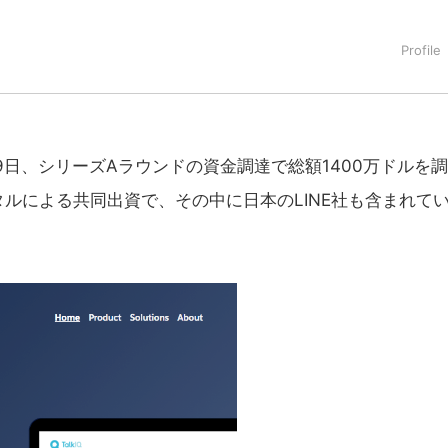
タートアップ業界のハードウェアからソフトウェアの事業創出に関わ
。日本ではネットエイジ等に所属、大手企業の新規事業創出に協
でを最前線で見てきた生き字引として注目される。通信キャリアのニ
T系メディア（スペイン）の元日本編集長、World Innovati
援側の取り組みに注力中。
9月19日、シリーズAラウンドの資金調達で総額1400万ドルを
ルによる共同出資で、その中に日本のLINE社も含まれて