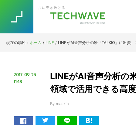
Skip
Skip
Skip
Skip
共に突き抜ける
to
to
to
to
primary
main
primary
footer
navigation
content
sidebar
現在の場所：
ホーム
/
LINE
/
LINEがAI音声分析の米「TALKIQ」に
LINEがAI音声分析の
2017-09-23
11:18
領域で活用できる高
By
maskin