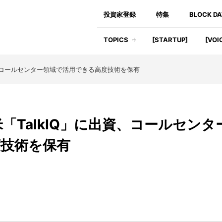
投資家登録
特集
BLOCK D
TOPICS
[STARTUP]
[VOI
出資、コールセンター領域で活用できる高度技術を保有
米「TalkIQ」に出資、コールセンタ
度技術を保有