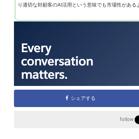
の
り適切な対顧客のAI活用という意味でも市場性がある
サ
イ
ト
を
検
索
す
る
シェアする
follow