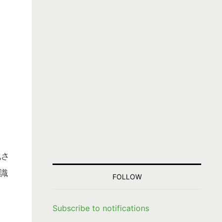
化さ
識
FOLLOW
Subscribe to notifications