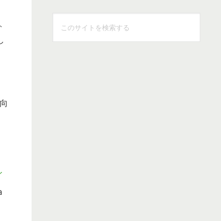
こ
、
の
し
サ
イ
ト
を
検
向
索
す
る
イ
a