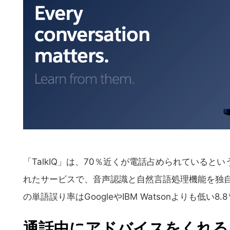
「TalkIQ」は、70％近くが電話占められている
れたサービスで、音声認識と自然言語処理機能を独
の単語誤り率はGoogleやIBM Watsonよりも低い8.
通話中にアドバイスをくれる「T