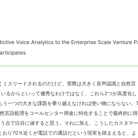
ctive Voice Analytics to the Enterprise Scale Venture P
articipates
くミスリードされるのだけど、実際は大きく音声認識と自然言
ているからといって優秀なわけではなく、これら2つが高度化し
もう一つの大きな課題を乗り越えなければ使い物にならない。
、自然言語処理をコールセンター用途に特化することで最終的に得
いう点で注目に値すると思う。それに加え、こうしたカスタマ
とおり70％近くが電話での通話だという現実を踏まえると、よ