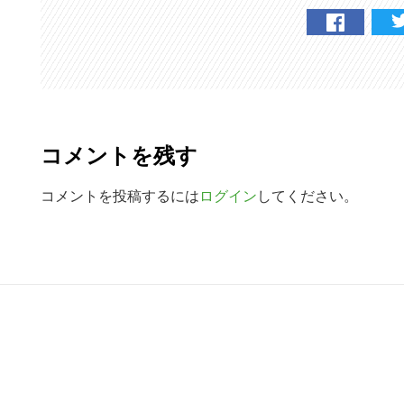
R
e
コメントを残す
a
d
コメントを投稿するには
ログイン
してください。
e
r
R
I
e
n
a
t
d
e