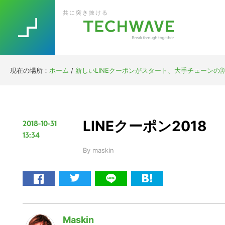
Skip
Skip
Skip
Skip
共に突き抜ける
to
to
to
to
primary
main
primary
footer
navigation
content
sidebar
現在の場所：
ホーム
/
新しいLINEクーポンがスタート、大手チェーンの
LINEクーポン2018
2018-10-31
13:34
By
maskin
Maskin