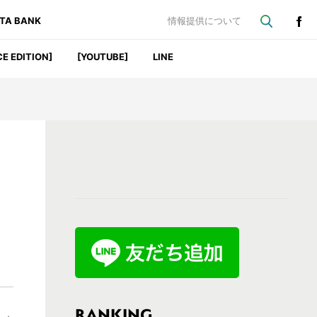
ATA BANK
情報提供について
CE EDITION]
[YOUTUBE]
LINE
最
初
の
サ
イ
ド
バ
RANKING