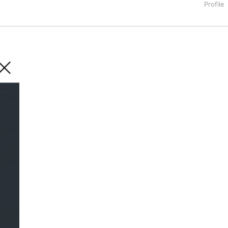
タートアップ業界のハードウェアからソフトウェアの事業創出に関わ
。日本ではネットエイジ等に所属、大手企業の新規事業創出に協
でを最前線で見てきた生き字引として注目される。通信キャリアのニ
T系メディア（スペイン）の元日本編集長、World Innovati
援側の取り組みに注力中。