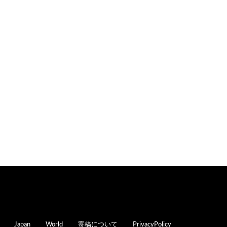
oter
Japan
World
寄稿について
PrivacyPolicy