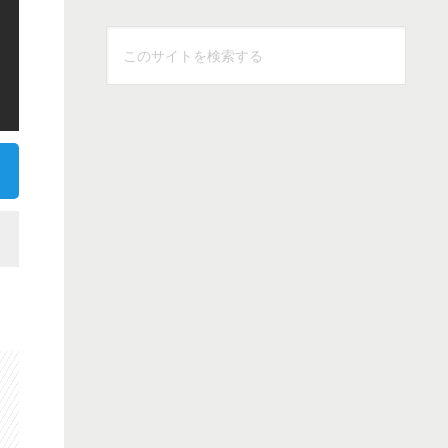
こ
の
サ
イ
ト
を
検
索
す
る