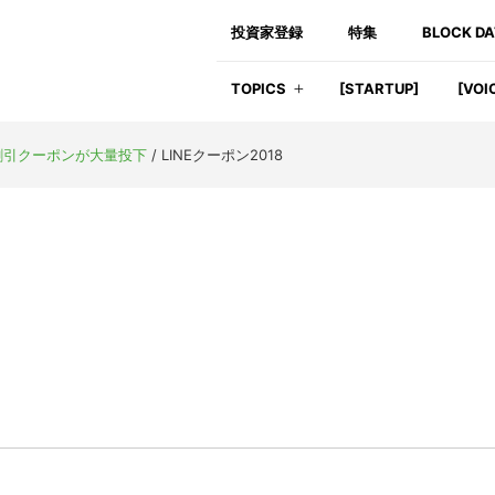
投資家登録
特集
BLOCK D
TOPICS
[STARTUP]
[VOI
割引クーポンが大量投下
/
LINEクーポン2018