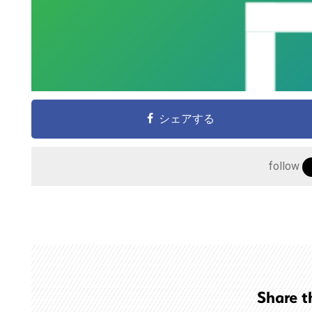
こ
の
サ
イ
シェアする
ト
を
follow
検
索
す
る
Share t