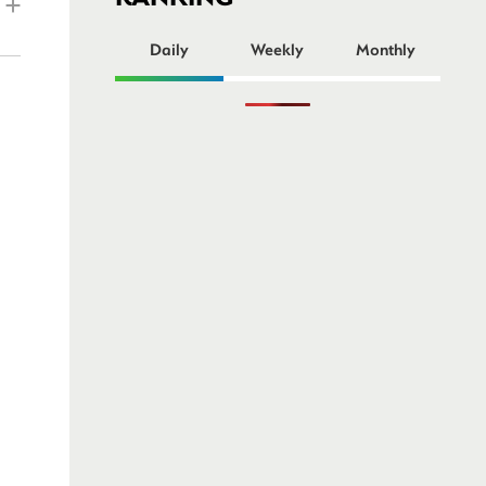
ー
Daily
Weekly
Monthly