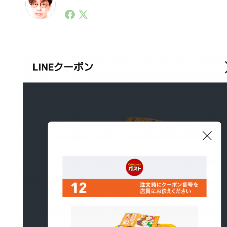
1990年代初頭から記者としてまた起業家としてITス
る。シリコンバレーやEU等でのスタートアップを経験
力。ブログやSNS、LINEなどの誕生から普及成長ま
ュースポータルの創業デスクとして数億PV事業に。世界最大I
on Lab(WiL)などを経て、現在、スタートアップ支