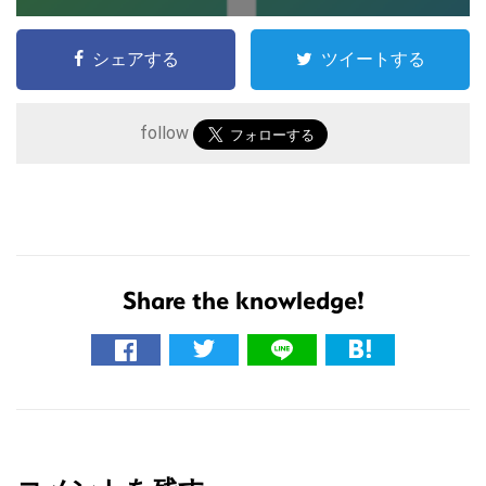
シェアする
ツイートする
follow
Share the knowledge!
こ
の
サ
イ
R
ト
を
e