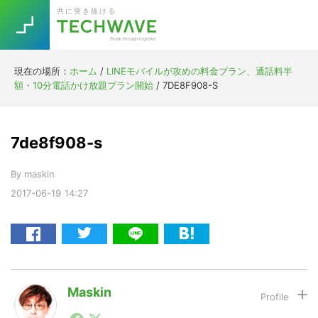
Skip
Skip
Skip
Skip
共に突き抜ける
to
to
to
to
primary
main
primary
footer
navigation
content
sidebar
現在の場所：
ホーム
/
LINEモバイルが攻めの料金プラン、通話料半
Trend
額・10分電話かけ放題プラン開始
/
7DE8F908-S
今話題の注目キーワード
Keywords
7de8f908-s
5G
Asana
テレワーク
TOPICS
By
maskin
ニューノーマル
2017-06-19
14:27
[Startup]
RE:LIFE
[Voice Edition]
Re:Work
Daily
Weekly
Monthly
Maskin
1990年代初頭から記者としてまた起業家としてITスタ
[YouTube]
AI