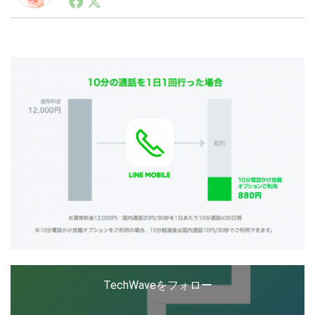
ートアップ業界のハードウェアからソフトウェアの事業
創出に関わる。シリコンバレーやEU等でのスタートア
ップを経験。日本ではネットエイジ等に所属、大手企業
LINE
暗号資産
の新規事業創出に協力。ブログやSNS、LINEなどの誕
生から普及成長までを最前線で見てきた生き字引として
注目される。通信キャリアのニュースポータルの創業デ
スクとして数億PV事業に。世界最大IT系メディア（ス
投資家登録
Drone
ペイン）の元日本編集長、World Innovation Lab(WiL)
などを経て、現在、スタートアップ支援側の取り組みに
注力中。
特集
VR/AR
Block Data Bank
TechWaveをフォロー