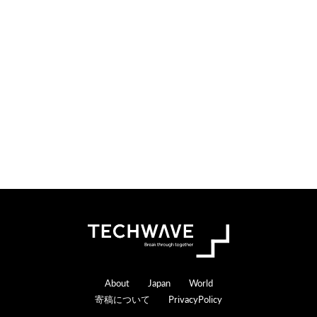
i
t
o
e
n
r
s
a
c
t
i
o
n
s
Footer
About
Japan
World
寄稿について
PrivacyPolicy