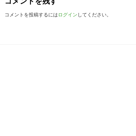
コメントを残す
検
a
索
d
コメントを投稿するには
ログイン
してください。
す
e
る
r
I
R
n
e
t
a
e
d
r
e
a
r
c
I
t
n