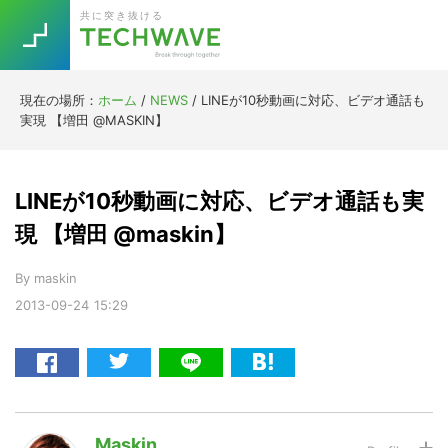
Skip
Skip
Skip
Skip
共に突き抜ける
to
to
to
to
primary
main
primary
footer
navigation
content
sidebar
現在の場所：
ホーム
/
NEWS
/
LINEが10秒動画に対応、ビデオ通話も
Trend
実現 【増田 @MASKIN】
今話題の注目キーワード
Keywords
LINEが10秒動画に対応、ビデオ通話も実
5G
Asana
テレワーク
現 【増田 @maskin】
TOPICS
ニューノーマル
By
maskin
2013-09-24
15:29
[Startup]
RE:LIFE
[Voice Edition]
Re:Work
Daily
Weekly
Monthly
Maskin
[YouTube]
AI