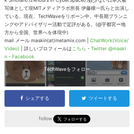
k Smolanの24hours in CyberSpaceの数少ない日本人被
イ
写体として現MITメディアラボ所長 伊藤穣一氏らと出演し
ト
ている。現在、TechWaveをリボーン中。中長期プランニ
を
ングやアドバイザリー活動で定評がある。(@宇都宮ー地
検
方から全国、世界へを体現中)
mail
索
メール maskin(at)metamix.com |
ChatWork(Voice/
Video)
| 詳しいプロフィールは
こちら
・
Twitter @maski
す
n
・
Facebook
る
TechWaveをフォロー
シェアする
ツイートする
follow