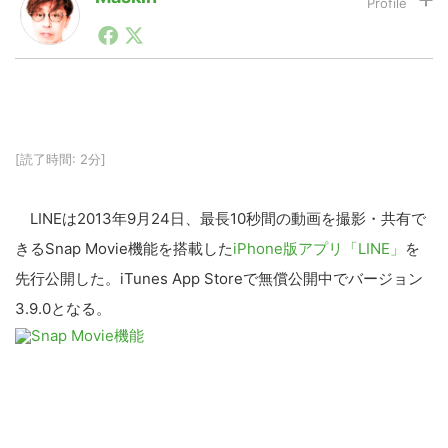
1990年代初頭から記者としてまた起業家としてITスタ
ートアップ業界のハードウェアからソフトウェアの事業
LINE
暗号資産
創出に関わる。シリコンバレーやEU等でのスタートア
ップを経験。日本ではネットエイジ等に所属、大手企業
の新規事業創出に協力。ブログやSNS、LINEなどの誕
生から普及成長までを最前線で見てきた生き字引として
投資家登録
Drone
注目される。通信キャリアのニュースポータルの創業デ
[読了時間: 2分]
スクとして数億PV事業に。世界最大IT系メディア（ス
ペイン）の元日本編集長、World Innovation Lab(WiL)
などを経て、現在、スタートアップ支援側の取り組みに
特集
VR/AR
LINEは2013年9月24日、最長10秒間の動画を撮影・共有で
注力中。
きるSnap Movie機能を搭載した
iPhone版アプリ「LINE」
を
Block Data Bank
先行公開した。iTunes App Storeで無償公開中でバージョン
3.9.0となる。