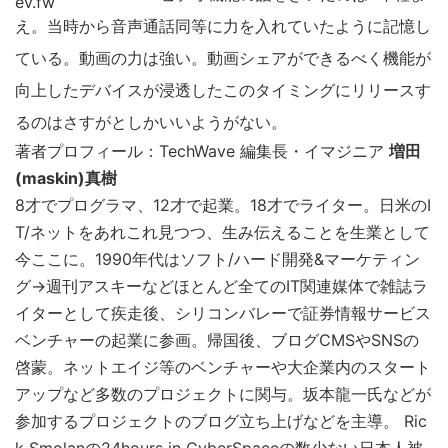
え。当時から音声通話同等に力を入れていたように記憶し
ている。動画の力は強い。動画シェアができるべく機能が
向上したデバイスが浸透したこのタイミングにリリースす
るのはさすがとしかいいようがない。
著者プロフィール：TechWave 編集長・イマジニア
増田
(maskin)真樹
8才でプログラマ、12才で起業。18才でライター。日米のI
T/ネットをあれこれ見つつ、生み伝えることを生業として
今ここに。1990年代はソフト/ハード開発&マーケティン
グ→週刊アスキーなどほとんど全てのIT関連媒体で雑誌ラ
イターとして疾走後、シリコンバレーで証券情報サービス
ベンチャーの起業に参画。帰国後、ブログCMSやSNSの
啓蒙。ネットエイジ等のベンチャーや大企業内のスタート
こ
アップなど多数のプロジェクトに関与。坂本龍一氏などが
の
参加するプロジェクトのブログ立ち上げなどを主導。 Ric
サ