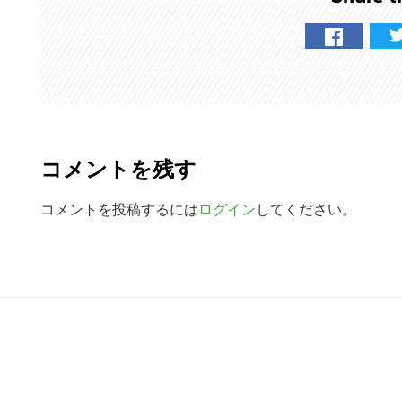
検
索
す
る
R
e
コメントを残す
a
d
コメントを投稿するには
ログイン
してください。
e
r
R
I
e
n
a
t