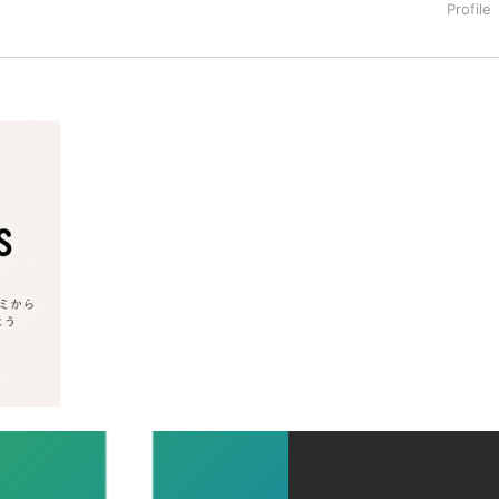
タートアップ業界のハードウェアからソフトウェアの事業創出に関わ
。日本ではネットエイジ等に所属、大手企業の新規事業創出に協
でを最前線で見てきた生き字引として注目される。通信キャリアのニ
T系メディア（スペイン）の元日本編集長、World Innovati
援側の取り組みに注力中。