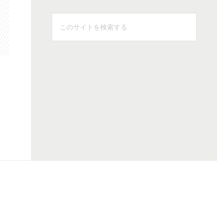
こ
の
サ
イ
ト
を
検
索
す
る