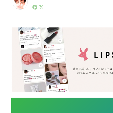
1990年代初頭から記者としてまた起業家としてITス
る。シリコンバレーやEU等でのスタートアップを経験
力。ブログやSNS、LINEなどの誕生から普及成長ま
ュースポータルの創業デスクとして数億PV事業に。世界最大I
on Lab(WiL)などを経て、現在、スタートアップ支