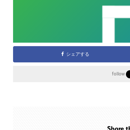
シェアする
follow
こ
の
サ
イ
ト
Share t
を