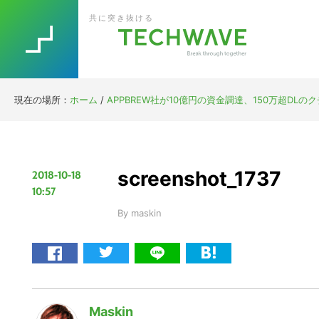
Skip
Skip
Skip
Skip
共に突き抜ける
to
to
to
to
primary
main
primary
footer
navigation
content
sidebar
現在の場所：
ホーム
/
APPBREW社が10億円の資金調達、150万超DLの
screenshot_1737
2018-10-18
10:57
By
maskin
Maskin