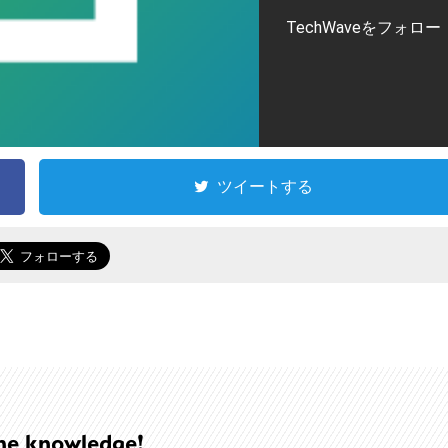
TechWaveをフォロー
ツイートする
he knowledge!