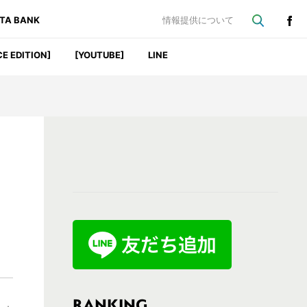
ATA BANK
情報提供について
CE EDITION]
[YOUTUBE]
LINE
最
初
の
サ
イ
ド
バ
RANKING