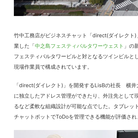
の
サ
イ
ト
竹中工務店がビジネスチャット「direct(ダイレク
を
検
業した「
中之島フェスティバルタワーウェスト
」の
索
フェスティバルタワービルと対となるツインビルとし
す
現場作業員で構成されています。
る
「direct(ダイレクト)」を開発するLisBの社長
に独立したアドレス管理ができたり、外注先として
るなど柔軟な組織設計が可能な点でした。タブレッ
チャットボットでToDoを管理できる機能が評価さ