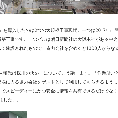
ト)」を導入したのは2つの大規模工事現場。一つは2017年に
新築工事です。このビルは朝日新聞社の大阪本社がある中之
て建設されたもので、協力会社を含めると1300人からな
 横井太輔氏は採用の決め手についてこう話します。「作業所ご
現場に入る協力会社をゲストとして利用してもらえるように
トでスピーディーにかつ安全に情報を共有できるだけでなく
れました」。