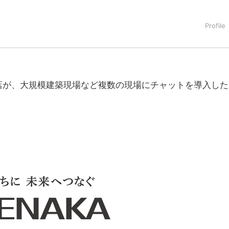
タートアップ業界のハードウェアからソフトウェアの事業創出に関わ
。日本ではネットエイジ等に所属、大手企業の新規事業創出に協
でを最前線で見てきた生き字引として注目される。通信キャリアのニ
T系メディア（スペイン）の元日本編集長、World Innovati
援側の取り組みに注力中。
店が、大規模建築現場など複数の現場にチャットを導入した