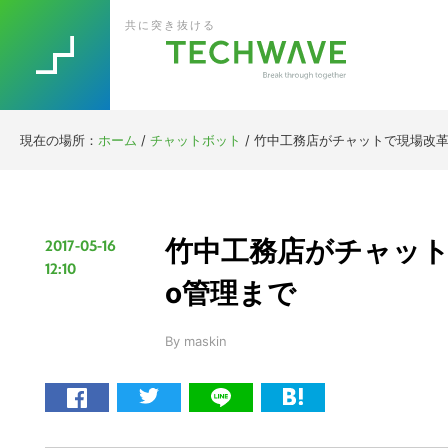
Skip
Skip
Skip
Skip
共に突き抜ける
to
to
to
to
primary
main
primary
footer
navigation
content
sidebar
現在の場所：
ホーム
/
チャットボット
/
竹中工務店がチャットで現場改革
竹中工務店がチャット
2017-05-16
12:10
o管理まで
By
maskin