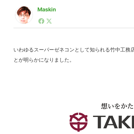
Maskin
1990年代初頭から記者としてまた起業家としてITス
る。シリコンバレーやEU等でのスタートアップを経験
力。ブログやSNS、LINEなどの誕生から普及成長ま
ュースポータルの創業デスクとして数億PV事業に。世界最大I
on Lab(WiL)などを経て、現在、スタートアップ支
いわゆるスーパーゼネコンとして知られる竹中工務
とが明らかになりました。