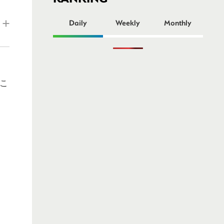
ー
Daily
Weekly
Monthly
こ