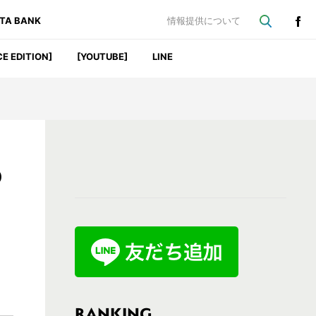
ATA BANK
情報提供について
CE EDITION]
[YOUTUBE]
LINE
最
D
初
の
サ
イ
ド
バ
RANKING