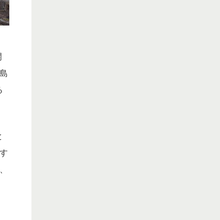
開
島
る
と
す
、