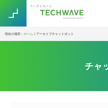
Skip
Skip
Skip
Skip
共に突き抜ける
to
to
to
to
primary
main
primary
footer
navigation
content
sidebar
現在の場所：
ホーム
/
アーカイブチャットボット
チャ