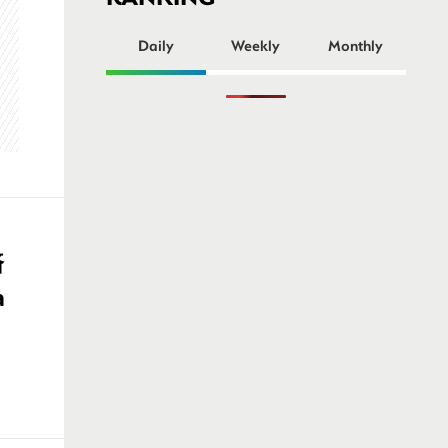
ー
Daily
Weekly
Monthly
済
a