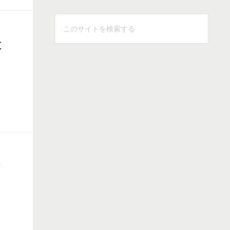
こ
の
設
サ
イ
ト
を
検
索
す
る
ッ