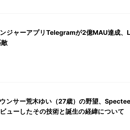
ンジャーアプリTelegramが2億MAU達成、L
匹敵
ナウンサー荒木ゆい（27歳）の野望、Specte
ビューしたその技術と誕生の経緯について