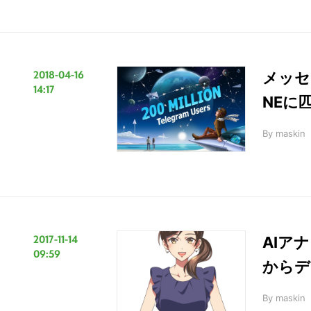
2018-04-16
メッセ
14:17
NEに
こ
の
By
maskin
サ
イ
ト
を
検
索
2017-11-14
AIア
09:59
す
からデ
る
By
maskin