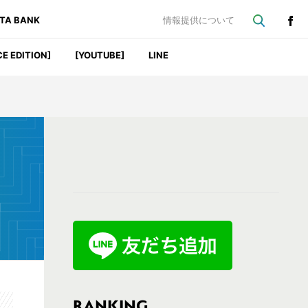
ATA BANK
情報提供について
CE EDITION]
[YOUTUBE]
LINE
最
初
の
サ
イ
ド
バ
RANKING