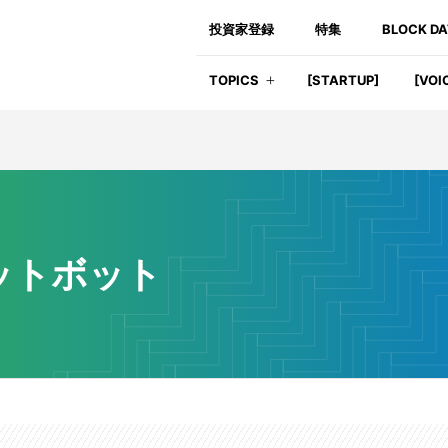
投資家登録
特集
BLOCK D
TOPICS
[STARTUP]
[VOI
ットボット