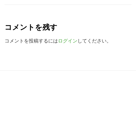
を
R
検
e
索
コメントを残す
a
す
る
d
コメントを投稿するには
ログイン
してください。
e
r
I
R
n
e
t
a
e
d
r
e
a
r