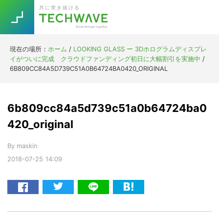
Skip
Skip
Skip
Skip
共に突き抜ける
to
to
to
to
primary
main
primary
footer
navigation
content
sidebar
現在の場所：
ホーム
/
LOOKING GLASS ー 3Dホログラムディスプレ
Trend
イがついに完成 クラウドファンディング初日に大幅割引を実施中
/
今話題の注目キーワード
6B809CC84A5D739C51A0B64724BA0420_ORIGINAL
Keywords
6b809cc84a5d739c51a0b64724ba0
5G
Asana
テレワーク
TOPICS
420_original
ニューノーマル
By
maskin
[Startup]
RE:LIFE
2018-07-25
14:09
[Voice Edition]
Re:Work
Daily
Weekly
Monthly
[YouTube]
AI