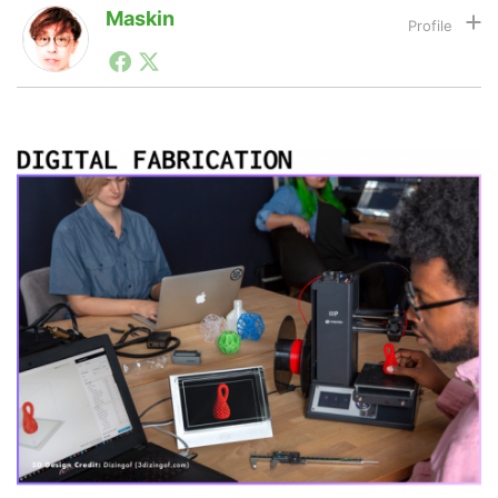
Maskin
1990年代初頭から記者としてまた起業家としてITスタ
LINE
暗号資産
ートアップ業界のハードウェアからソフトウェアの事業
創出に関わる。シリコンバレーやEU等でのスタートア
ップを経験。日本ではネットエイジ等に所属、大手企業
の新規事業創出に協力。ブログやSNS、LINEなどの誕
投資家登録
Drone
生から普及成長までを最前線で見てきた生き字引として
注目される。通信キャリアのニュースポータルの創業デ
スクとして数億PV事業に。世界最大IT系メディア（ス
ペイン）の元日本編集長、World Innovation Lab(WiL)
特集
VR/AR
などを経て、現在、スタートアップ支援側の取り組みに
注力中。
Block Data Bank