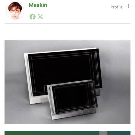
Maskin
1990年代初頭から記者としてまた起業家としてITスタ
LINE
暗号資産
ートアップ業界のハードウェアからソフトウェアの事業
創出に関わる。シリコンバレーやEU等でのスタートア
ップを経験。日本ではネットエイジ等に所属、大手企業
の新規事業創出に協力。ブログやSNS、LINEなどの誕
投資家登録
Drone
生から普及成長までを最前線で見てきた生き字引として
注目される。通信キャリアのニュースポータルの創業デ
スクとして数億PV事業に。世界最大IT系メディア（ス
ペイン）の元日本編集長、World Innovation Lab(WiL)
特集
VR/AR
などを経て、現在、スタートアップ支援側の取り組みに
注力中。
Block Data Bank