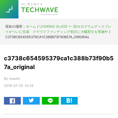
Skip
Skip
Skip
Skip
共に突き抜ける
to
to
to
to
primary
main
primary
footer
navigation
content
sidebar
現在の場所：
ホーム
/
LOOKING GLASS ー 3Dホログラムディスプレ
Trend
イがついに完成 クラウドファンディング初日に大幅割引を実施中
/
今話題の注目キーワード
C3738C654595379CA1C388B73F90B57A_ORIGINAL
Keywords
c3738c654595379ca1c388b73f90b5
5G
Asana
テレワーク
TOPICS
7a_original
ニューノーマル
By
maskin
[Startup]
RE:LIFE
2018-07-25
14:28
[Voice Edition]
Re:Work
Daily
Weekly
Monthly
[YouTube]
AI