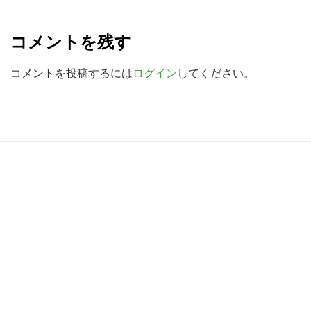
R
を
検
e
コメントを残す
索
a
す
d
コメントを投稿するには
ログイン
してください。
る
e
r
I
R
n
e
t
a
e
d
r
e
a
r
c
I