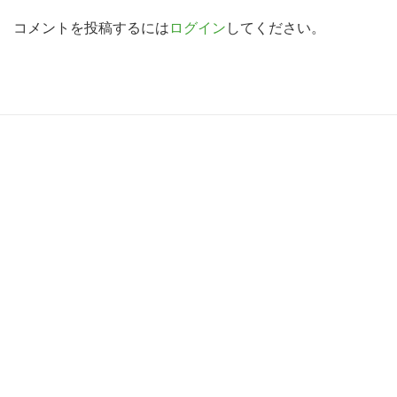
a
索
d
コメントを投稿するには
ログイン
してください。
す
e
る
r
I
R
n
e
t
a
e
d
r
e
a
r
c
I
t
n
i
t