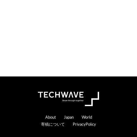
o
e
n
r
s
a
c
t
i
o
n
s
Footer
About
Japan
World
寄稿について
PrivacyPolicy