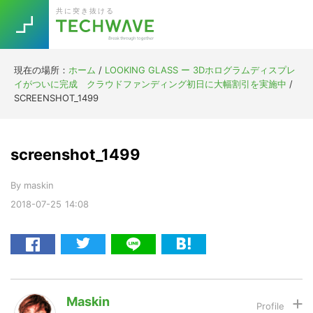
Skip
Skip
Skip
Skip
共に突き抜ける
to
to
to
to
primary
main
primary
footer
navigation
content
sidebar
現在の場所：
ホーム
/
LOOKING GLASS ー 3Dホログラムディスプレ
Trend
イがついに完成 クラウドファンディング初日に大幅割引を実施中
/
今話題の注目キーワード
SCREENSHOT_1499
Keywords
screenshot_1499
5G
Asana
テレワーク
TOPICS
By
maskin
ニューノーマル
2018-07-25
14:08
[Startup]
RE:LIFE
[Voice Edition]
Re:Work
Daily
Weekly
Monthly
Maskin
[YouTube]
AI