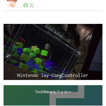
1990年代初頭から記者としてまた起業家としてITスタ
ートアップ業界のハードウェアからソフトウェアの事業
創出に関わる。シリコンバレーやEU等でのスタートア
LINE
暗号資産
ップを経験。日本ではネットエイジ等に所属、大手企業
の新規事業創出に協力。ブログやSNS、LINEなどの誕
生から普及成長までを最前線で見てきた生き字引として
注目される。通信キャリアのニュースポータルの創業デ
投資家登録
Drone
スクとして数億PV事業に。世界最大IT系メディア（ス
ペイン）の元日本編集長、World Innovation Lab(WiL)
などを経て、現在、スタートアップ支援側の取り組みに
特集
VR/AR
注力中。
Block Data Bank
TechWaveをフォロー