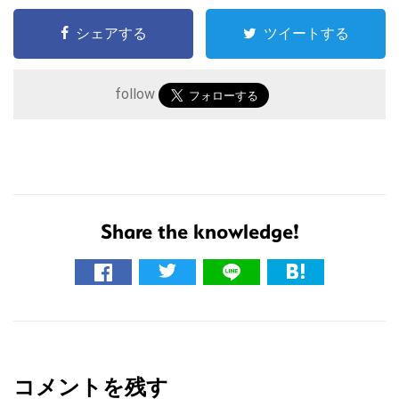
シェアする
ツイートする
follow
Share the knowledge!
こ
の
サ
イ
R
ト
e
を
コメントを残す
検