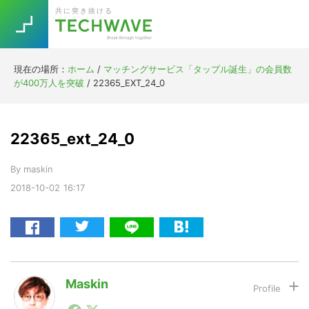
Skip
Skip
Skip
Skip
共に突き抜ける
to
to
to
to
primary
main
primary
footer
navigation
content
sidebar
現在の場所：
ホーム
/
マッチングサービス「タップル誕生」の会員数
Trend
が400万人を突破
/
22365_EXT_24_0
今話題の注目キーワード
Keywords
22365_ext_24_0
5G
Asana
テレワーク
TOPICS
By
maskin
ニューノーマル
2018-10-02
16:17
[Startup]
RE:LIFE
[Voice Edition]
Re:Work
Daily
Weekly
Monthly
Maskin
1990年代初頭から記者としてまた起業家としてITスタ
[YouTube]
AI