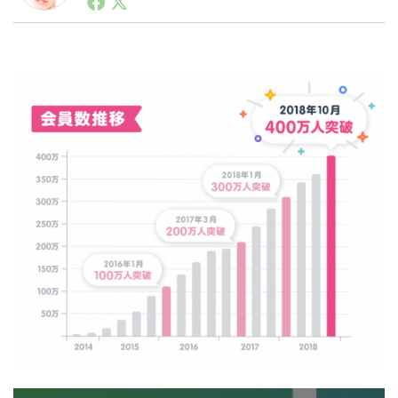
ートアップ業界のハードウェアからソフトウェアの事業
創出に関わる。シリコンバレーやEU等でのスタートア
ップを経験。日本ではネットエイジ等に所属、大手企業
LINE
暗号資産
の新規事業創出に協力。ブログやSNS、LINEなどの誕
生から普及成長までを最前線で見てきた生き字引として
注目される。通信キャリアのニュースポータルの創業デ
スクとして数億PV事業に。世界最大IT系メディア（ス
投資家登録
Drone
ペイン）の元日本編集長、World Innovation Lab(WiL)
などを経て、現在、スタートアップ支援側の取り組みに
注力中。
特集
VR/AR
Block Data Bank