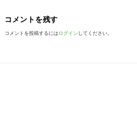
R
を
検
e
コメントを残す
索
a
す
d
コメントを投稿するには
ログイン
してください。
る
e
r
I
R
n
e
t
a
e
d
r
e
a
r
c
I