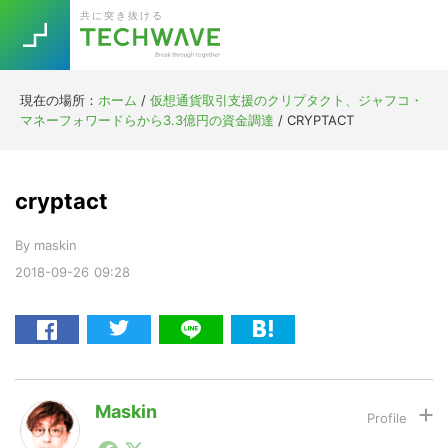
Skip
Skip
Skip
Skip
共に突き抜ける
to
to
to
to
primary
main
primary
footer
navigation
content
sidebar
現在の場所：
ホーム
/
仮想通貨取引支援のクリプタクト、ジャフコ・
Trend
マネーフォワードらから3.3億円の資金調達
/
CRYPTACT
今話題の注目キーワード
Keywords
cryptact
5G
Asana
テレワーク
TOPICS
By
maskin
ニューノーマル
2018-09-26
09:28
[Startup]
RE:LIFE
[Voice Edition]
Re:Work
Daily
Weekly
Monthly
Maskin
1990年代初頭から記者としてまた起業家としてITスタ
[YouTube]
AI