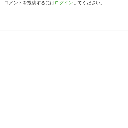
d
コメントを投稿するには
ログイン
してください。
索
す
e
る
r
I
R
n
e
t
a
e
d
r
e
a
r
c
I
t
n
i
t