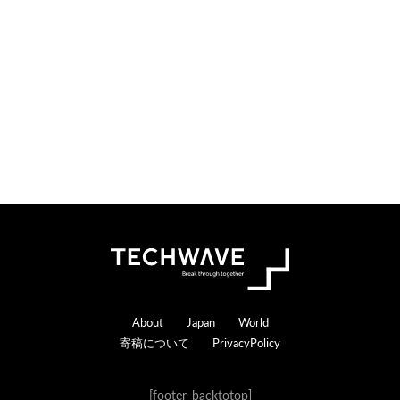
o
e
n
r
s
a
c
t
i
o
n
s
Footer
About
Japan
World
寄稿について
PrivacyPolicy
[footer_backtotop]