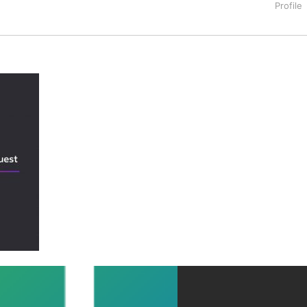
タートアップ業界のハードウェアからソフトウェアの事業創出に関わ
。日本ではネットエイジ等に所属、大手企業の新規事業創出に協
でを最前線で見てきた生き字引として注目される。通信キャリアのニ
T系メディア（スペイン）の元日本編集長、World Innovati
援側の取り組みに注力中。