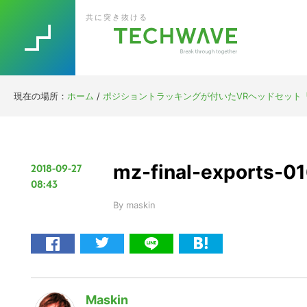
Skip
Skip
Skip
Skip
共に突き抜ける
to
to
to
to
primary
main
primary
footer
navigation
content
sidebar
現在の場所：
ホーム
/
ポジショントラッキングが付いたVRヘッドセット「OC
mz-final-exports-0
2018-09-27
08:43
By
maskin
Maskin