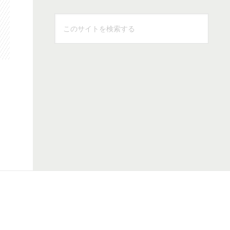
こ
の
サ
イ
ト
を
検
索
す
る