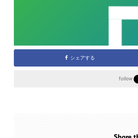
シェアする
follow
こ
の
サ
イ
ト
Share t
を