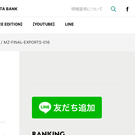
ATA BANK
情報提供について
CE EDITION]
[YOUTUBE]
LINE
/
MZ-FINAL-EXPORTS-016
最
初
の
サ
イ
ド
バ
RANKING