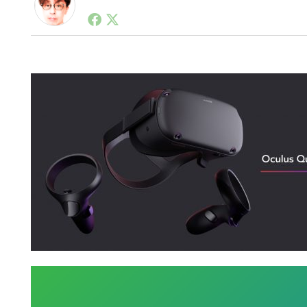
1990年代初頭から記者としてまた起業家としてITス
る。シリコンバレーやEU等でのスタートアップを経験
力。ブログやSNS、LINEなどの誕生から普及成長ま
ュースポータルの創業デスクとして数億PV事業に。世界最大I
on Lab(WiL)などを経て、現在、スタートアップ支