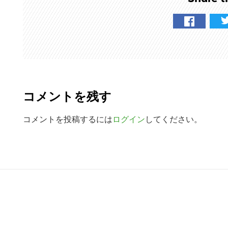
検
索
す
る
R
e
コメントを残す
a
d
コメントを投稿するには
ログイン
してください。
e
r
R
I
e
n
a
t