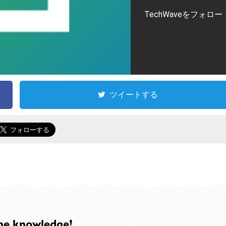
TechWaveをフォロー
ツイートする
he knowledge!