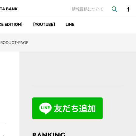
ATA BANK
情報提供について
CE EDITION]
[YOUTUBE]
LINE
PRODUCT-PAGE
最
初
の
サ
イ
ド
バ
RANKING