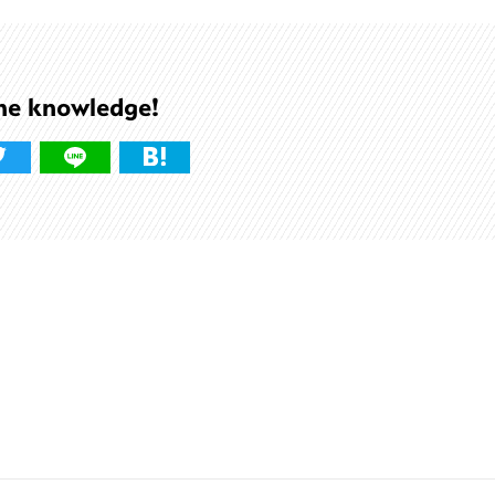
he knowledge!