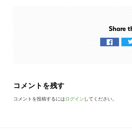
ト
を
検
Share t
索
す
る
R
e
コメントを残す
a
d
コメントを投稿するには
ログイン
してください。
e
r