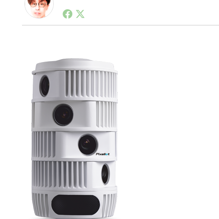
1990年代初頭から記者としてまた起業家としてITス
る。シリコンバレーやEU等でのスタートアップを経験
力。ブログやSNS、LINEなどの誕生から普及成長ま
ュースポータルの創業デスクとして数億PV事業に。世界最大I
on Lab(WiL)などを経て、現在、スタートアップ支