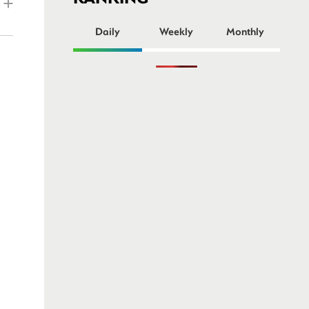
ー
Daily
Weekly
Monthly