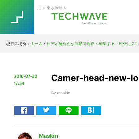
Skip
Skip
Skip
Skip
共に突き抜ける
to
to
to
to
primary
main
primary
footer
navigation
content
sidebar
現在の場所：
ホーム
/
ビデオ解析AIが自動で撮影・編集する「PIXELL
Camer-head-new-lo
2018-07-30
17:54
By
maskin
Maskin