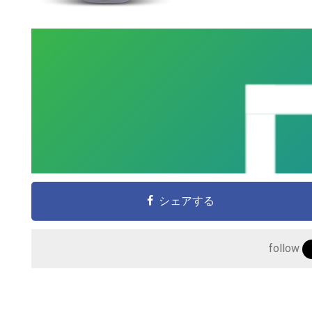
シェアする
follow
こ
の
サ
イ