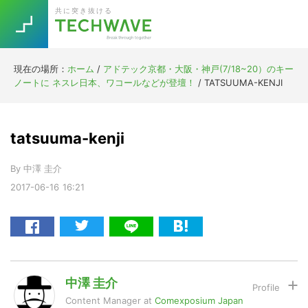
Skip
Skip
Skip
Skip
共に突き抜ける
to
to
to
to
primary
main
primary
footer
navigation
content
sidebar
現在の場所：
ホーム
/
アドテック京都・大阪・神戸(7/18~20）のキー
Trend
ノートに ネスレ日本、ワコールなどが登壇！
/
TATSUUMA-KENJI
今話題の注目キーワード
Keywords
tatsuuma-kenji
5G
Asana
テレワーク
TOPICS
By
中澤 圭介
ニューノーマル
2017-06-16
16:21
[Startup]
RE:LIFE
[Voice Edition]
Re:Work
Daily
Weekly
Monthly
中澤 圭介
Content Manager
at
Comexposium Japan
[YouTube]
AI