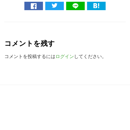
ト
を
検
R
索
e
す
コメントを残す
a
る
d
コメントを投稿するには
ログイン
してください。
e
r
I
R
n
e
t
a
e
d