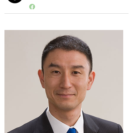
1998年西南学院大学卒業後、広告界の専門誌を発行す
る出版社に入社。セールスプロモーションの専門誌の編
集長として長く携わり、取材・編集を通じて企業のデジ
LINE
暗号資産
タルプロモーションの変遷を追ってきた。最近はオムニ
チャネル、CRM、ECといった分野を中心に情報収集・
発信。2016年１月 コムエクスポジアム・ジャパン株式
会社入社し、現在に至る。
投資家登録
Drone
特集
VR/AR
Block Data Bank