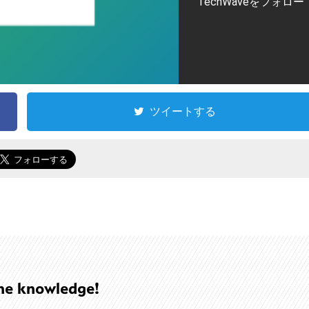
TechWaveをフォロー
ツイートする
he knowledge!