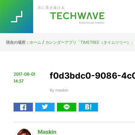
Skip
Skip
Skip
Skip
共に突き抜ける
to
to
to
to
primary
main
primary
footer
navigation
content
sidebar
現在の場所：
ホーム
/
カレンダーアプリ「TIMETREE（タイムツリー）
f0d3bdc0-9086-4c
2017-08-01
14:57
By
maskin
Maskin