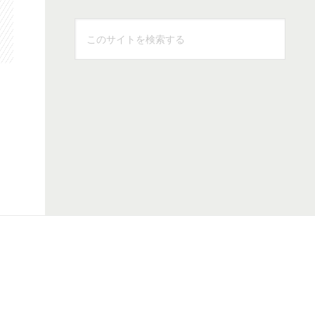
こ
の
サ
イ
ト
を
検
索
す
る