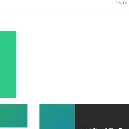
タートアップ業界のハードウェアからソフトウェアの事業創出に関わ
。日本ではネットエイジ等に所属、大手企業の新規事業創出に協
でを最前線で見てきた生き字引として注目される。通信キャリアのニ
T系メディア（スペイン）の元日本編集長、World Innovati
援側の取り組みに注力中。