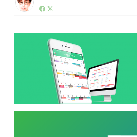
1990年代初頭から記者としてまた起業家としてITス
る。シリコンバレーやEU等でのスタートアップを経験
力。ブログやSNS、LINEなどの誕生から普及成長ま
ュースポータルの創業デスクとして数億PV事業に。世界最大I
on Lab(WiL)などを経て、現在、スタートアップ支