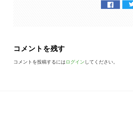
検
索
す
る
R
e
コメントを残す
a
d
コメントを投稿するには
ログイン
してください。
e
r
R
I
e
n
a
t
d
e