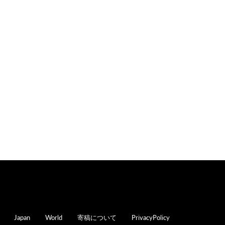
oter
Japan
World
寄稿について
PrivacyPolicy