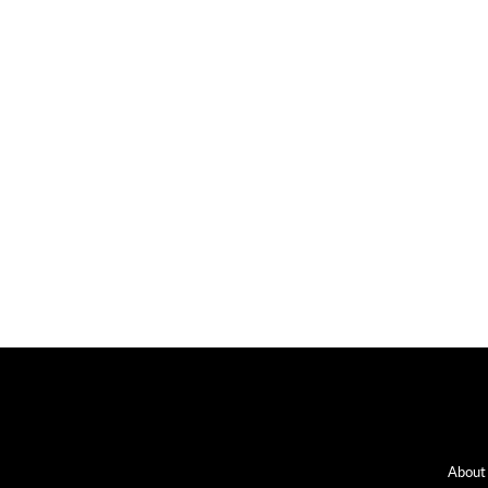
Fo
About