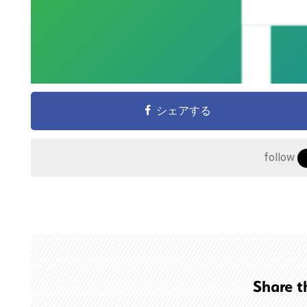
シェアする
follow
こ
の
サ
イ
ト
Share t
を