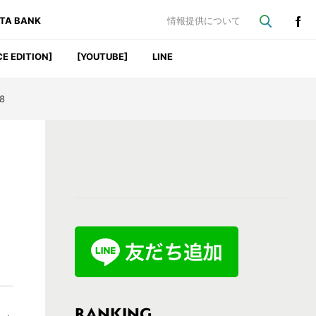
ATA BANK
情報提供について
CE EDITION]
[YOUTUBE]
LINE
8
最
初
の
サ
イ
ド
バ
RANKING