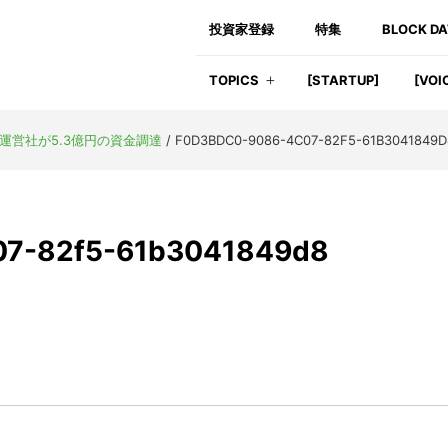
投資家登録
特集
BLOCK D
TOPICS
[STARTUP]
[VOI
」運営社が5.3億円の資金調達
/
F0D3BDC0-9086-4C07-82F5-61B3041849D
07-82f5-61b3041849d8