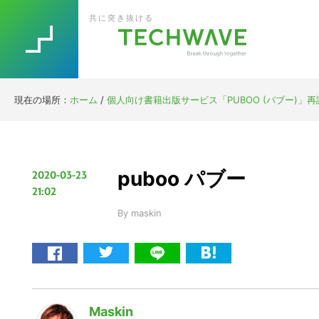
Skip
Skip
Skip
Skip
共に突き抜ける
to
to
to
to
primary
main
primary
footer
navigation
content
sidebar
現在の場所：
ホーム
/
個人向け書籍出版サービス「PUBOO (パブー)
puboo パブー
2020-03-23
21:02
By
maskin
Maskin