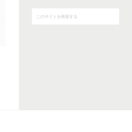
こ
の
サ
イ
ト
を
検
索
す
る