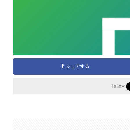
シェアする
follow
こ
の
サ
イ
ト