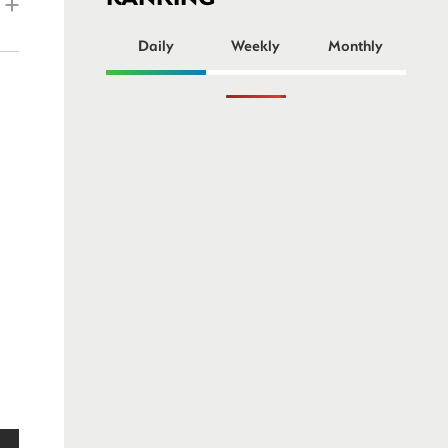
ー
Daily
Weekly
Monthly