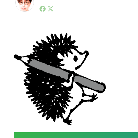
1990年代初頭から記者としてまた起業家としてITス
る。シリコンバレーやEU等でのスタートアップを経験
力。ブログやSNS、LINEなどの誕生から普及成長ま
ュースポータルの創業デスクとして数億PV事業に。世界最大I
on Lab(WiL)などを経て、現在、スタートアップ支