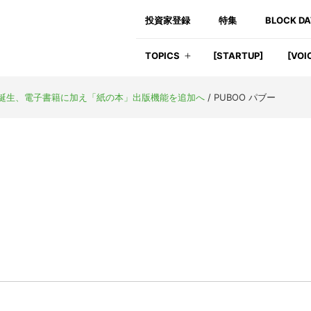
投資家登録
特集
BLOCK D
TOPICS
[STARTUP]
[VOI
」再誕生、電子書籍に加え「紙の本」出版機能を追加へ
/
PUBOO パブー