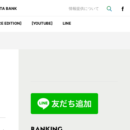
ATA BANK
情報提供について
CE EDITION]
[YOUTUBE]
LINE
最
初
の
サ
イ
ド
バ
RANKING