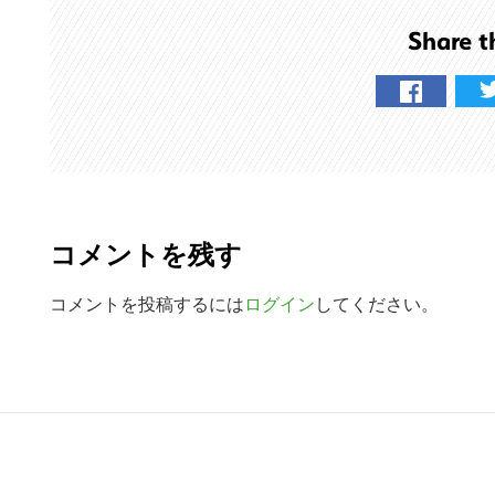
を
Share t
検
索
す
る
R
e
コメントを残す
a
d
コメントを投稿するには
ログイン
してください。
e
r
R
I
e
n