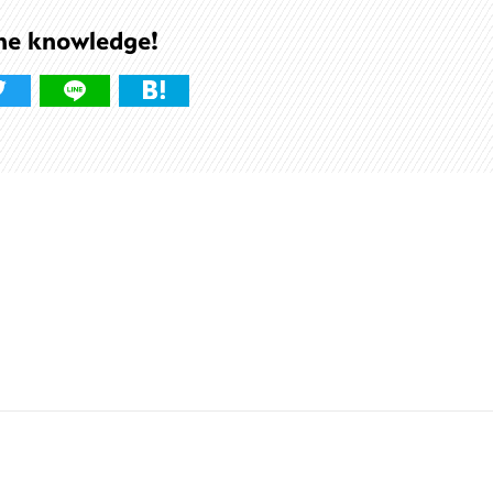
he knowledge!