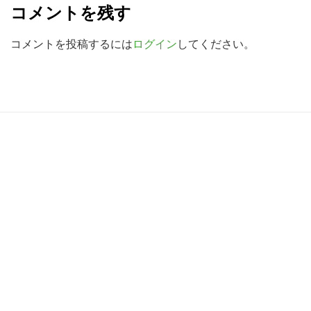
検
コメントを残す
a
索
d
コメントを投稿するには
ログイン
してください。
す
る
e
r
I
R
n
e
t
a
e
d
r
e
a
r
c
I
t
n