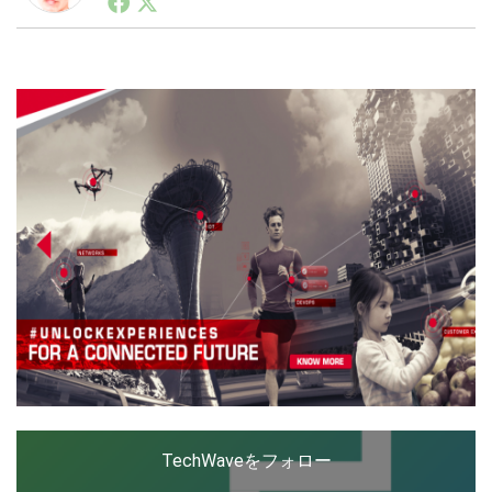
ートアップ業界のハードウェアからソフトウェアの事業
創出に関わる。シリコンバレーやEU等でのスタートア
ップを経験。日本ではネットエイジ等に所属、大手企業
LINE
暗号資産
の新規事業創出に協力。ブログやSNS、LINEなどの誕
生から普及成長までを最前線で見てきた生き字引として
注目される。通信キャリアのニュースポータルの創業デ
スクとして数億PV事業に。世界最大IT系メディア（ス
投資家登録
Drone
ペイン）の元日本編集長、World Innovation Lab(WiL)
などを経て、現在、スタートアップ支援側の取り組みに
注力中。
特集
VR/AR
Block Data Bank
TechWaveをフォロー