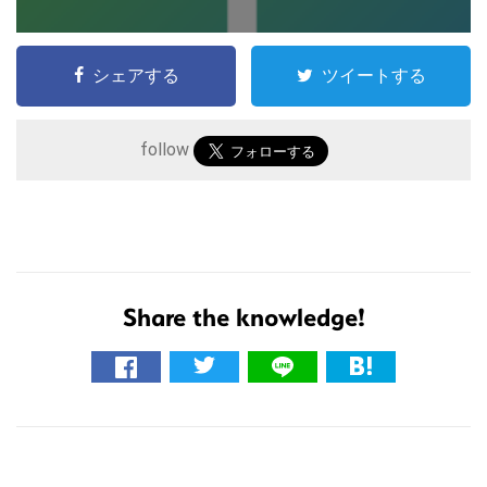
シェアする
ツイートする
follow
Share the knowledge!
こ
の
サ
イ
R
ト
を
e