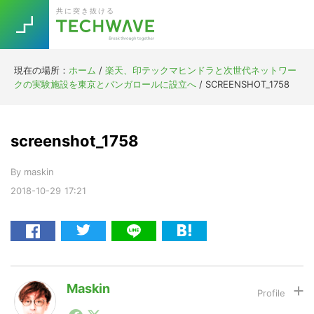
Skip
Skip
Skip
Skip
共に突き抜ける
to
to
to
to
primary
main
primary
footer
navigation
content
sidebar
現在の場所：
ホーム
/
楽天、印テックマヒンドラと次世代ネットワー
Trend
クの実験施設を東京とバンガロールに設立へ
/
SCREENSHOT_1758
今話題の注目キーワード
Keywords
screenshot_1758
5G
Asana
テレワーク
TOPICS
By
maskin
ニューノーマル
2018-10-29
17:21
[Startup]
RE:LIFE
[Voice Edition]
Re:Work
Daily
Weekly
Monthly
Maskin
1990年代初頭から記者としてまた起業家としてITスタ
[YouTube]
AI