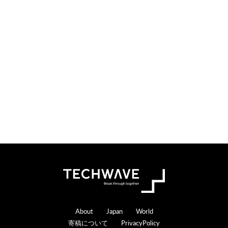
i
t
o
e
n
r
s
a
c
t
i
o
n
s
Footer
About
Japan
World
寄稿について
PrivacyPolicy