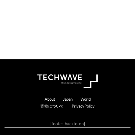
n
r
s
a
c
t
i
o
n
s
Footer
About
Japan
World
寄稿について
PrivacyPolicy
[footer_backtotop]