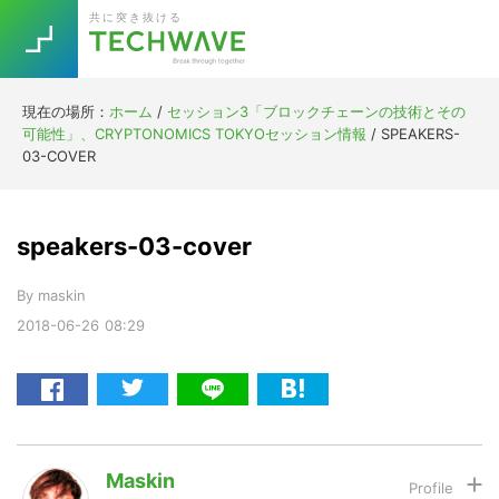
Skip
Skip
Skip
Skip
共に突き抜ける
to
to
to
to
primary
main
primary
footer
navigation
content
sidebar
現在の場所：
ホーム
/
セッション3「ブロックチェーンの技術とその
Trend
可能性」、CRYPTONOMICS TOKYOセッション情報
/
SPEAKERS-
今話題の注目キーワード
03-COVER
Keywords
speakers-03-cover
5G
Asana
テレワーク
TOPICS
By
maskin
ニューノーマル
2018-06-26
08:29
[Startup]
RE:LIFE
[Voice Edition]
Re:Work
Daily
Weekly
Monthly
Maskin
[YouTube]
AI