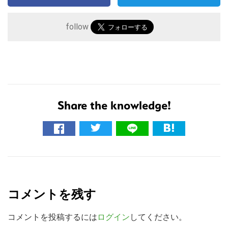
follow
Share the knowledge!
こ
の
サ
R
イ
e
ト
コメントを残す
を
a
検
d
コメントを投稿するには
ログイン
してください。
索