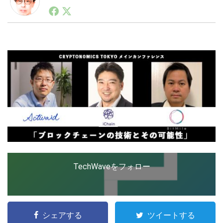
1990年代初頭から記者としてまた起業家としてITスタ
ートアップ業界のハードウェアからソフトウェアの事業
創出に関わる。シリコンバレーやEU等でのスタートア
LINE
暗号資産
ップを経験。日本ではネットエイジ等に所属、大手企業
の新規事業創出に協力。ブログやSNS、LINEなどの誕
生から普及成長までを最前線で見てきた生き字引として
注目される。通信キャリアのニュースポータルの創業デ
投資家登録
Drone
スクとして数億PV事業に。世界最大IT系メディア（ス
ペイン）の元日本編集長、World Innovation Lab(WiL)
などを経て、現在、スタートアップ支援側の取り組みに
特集
VR/AR
注力中。
Block Data Bank
TechWaveをフォロー
シェアする
ツイートする