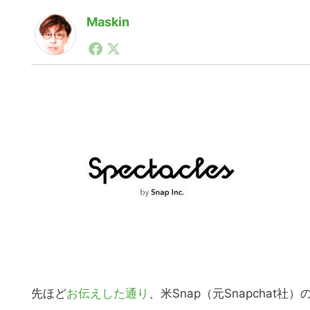
Maskin
1990年代初頭から記者としてまた起業家としてITス
る。シリコンバレーやEU等でのスタートアップを経験
力。ブログやSNS、LINEなどの誕生から普及成長ま
ュースポータルの創業デスクとして数億PV事業に。世界最大I
on Lab(WiL)などを経て、現在、スタートアップ支
先ほど
お伝えした通り
、米Snap（元Snapchat社