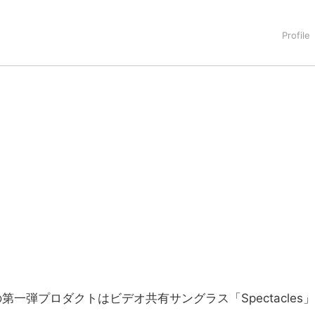
タートアップ業界のハードウェアからソフトウェアの事業創出に関わ
。日本ではネットエイジ等に所属、大手企業の新規事業創出に協
でを最前線で見てきた生き字引として注目される。通信キャリアのニ
T系メディア（スペイン）の元日本編集長、World Innovati
援側の取り組みに注力中。
）の第一弾プロダクトはビデオ共有サングラス「Spectacles