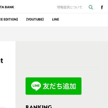
ATA BANK
情報提供について
CE EDITION]
[YOUTUBE]
LINE
最
t
初
の
サ
イ
ド
バ
RANKING