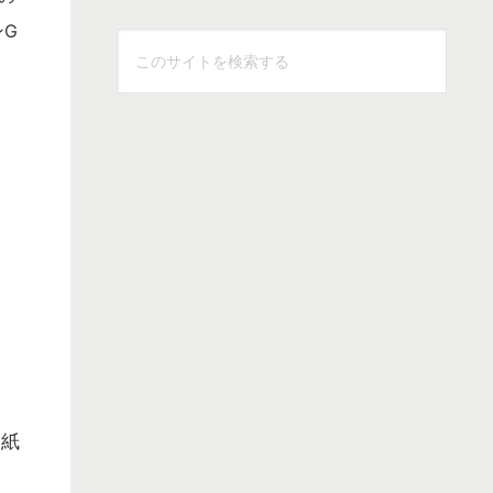
ンG
こ
の
サ
イ
ト
を
検
索
す
る
同紙