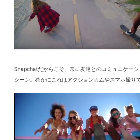
の
サ
イ
ト
を
検
索
す
Snapchatだからこそ、常に友達とのコミュニケ
る
シーン。確かにこれはアクションカムやスマホ撮り