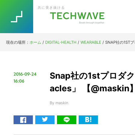
Skip
Skip
Skip
Skip
共に突き抜ける
to
to
to
to
primary
main
primary
footer
navigation
content
sidebar
現在の場所：
ホーム
/
DIGITAL-HEALTH
/
WEARABLE
/
SNAP社の1ST
Snap社の1stプロダ
2016-09-24
16:06
acles」 【@maskin
By
maskin