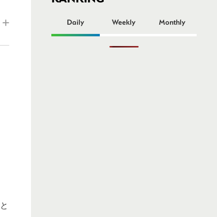
ー
Daily
Weekly
Monthly
」と