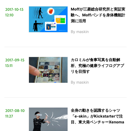
検
2017-10-13
Moffが三菱総合研究所と実証実
索
12:10
験へ、Moffバンドを身体機能計
測に活用
す
る
By
maskin
2017-09-15
カロミルが食事写真を自動解
13:11
析、究極の健康ライフログアプ
リを目指す
By
maskin
2017-08-10
全身の動きを認識するシャツ
11:27
「e-skin」がKickstarterで注
目、東大発ベンチャーXenoma