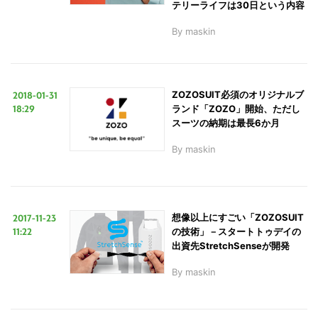
テリーライフは30日という内容
By
maskin
2018-01-31
ZOZOSUIT必須のオリジナルブ
18:29
ランド「ZOZO」開始、ただし
スーツの納期は最長6か月
By
maskin
こ
2017-11-23
想像以上にすごい「ZOZOSUIT
の
11:22
の技術」－スタートトゥデイの
出資先StretchSenseが開発
サ
イ
By
maskin
ト
を