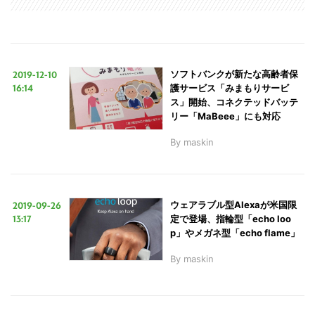
LINE
暗号資産
2019-12-10
ソフトバンクが新たな高齢者保
16:14
護サービス「みまもりサービ
投資家登録
Drone
ス」開始、コネクテッドバッテ
リー「MaBeee」にも対応
By
maskin
特集
VR/AR
Block Data Bank
2019-09-26
ウェアラブル型Alexaが米国限
13:17
定で登場、指輪型「echo loo
p」やメガネ型「echo flame」
By
maskin