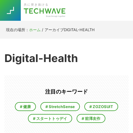
Skip
Skip
Skip
Skip
共に突き抜ける
to
to
to
to
primary
main
primary
footer
navigation
content
sidebar
現在の場所：
ホーム
/
アーカイブDIGITAL-HEALTH
Trend
今話題の注目キーワード
Keywords
Digital-Health
5G
Asana
テレワーク
TOPICS
ニューノーマル
[Startup]
RE:LIFE
注目のキーワード
健康
StretchSense
ZOZOSUIT
[Voice Edition]
Re:Work
スタートトゥデイ
前澤友作
Daily
Weekly
Monthly
[YouTube]
AI