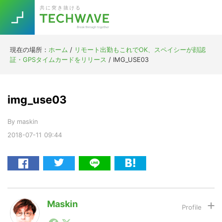
Skip
Skip
Skip
Skip
共に突き抜ける
to
to
to
to
primary
main
primary
footer
navigation
content
sidebar
現在の場所：
ホーム
/
リモート出勤もこれでOK、スペイシーが顔認
Trend
証・GPSタイムカードをリリース
/
IMG_USE03
今話題の注目キーワード
Keywords
img_use03
5G
Asana
テレワーク
TOPICS
By
maskin
ニューノーマル
2018-07-11
09:44
[Startup]
RE:LIFE
[Voice Edition]
Re:Work
Daily
Weekly
Monthly
Maskin
1990年代初頭から記者としてまた起業家としてITスタ
[YouTube]
AI