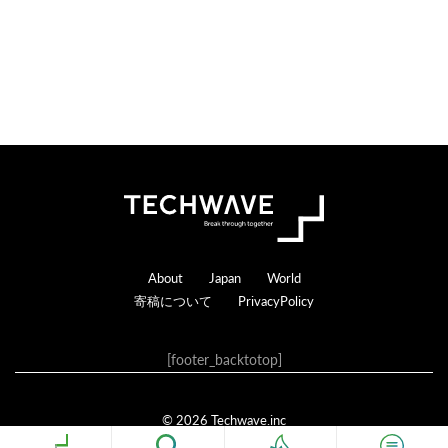
c
t
i
o
n
s
Footer
About
Japan
World
寄稿について
PrivacyPolicy
[footer_backtotop]
© 2026 Techwave.inc
Genesis Framework
·
WordPress
·
ログイン