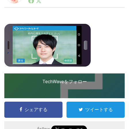
ートアップ業界のハードウェアからソフトウェアの事業
創出に関わる。シリコンバレーやEU等でのスタートア
ップを経験。日本ではネットエイジ等に所属、大手企業
LINE
暗号資産
の新規事業創出に協力。ブログやSNS、LINEなどの誕
生から普及成長までを最前線で見てきた生き字引として
注目される。通信キャリアのニュースポータルの創業デ
スクとして数億PV事業に。世界最大IT系メディア（ス
投資家登録
Drone
ペイン）の元日本編集長、World Innovation Lab(WiL)
などを経て、現在、スタートアップ支援側の取り組みに
注力中。
特集
VR/AR
Block Data Bank
TechWaveをフォロー
シェアする
ツイートする