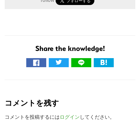
follow
Share the knowledge!
こ
の
R
サ
e
イ
コメントを残す
ト
a
を
d
コメントを投稿するには
ログイン
してください。
検
e
索
す