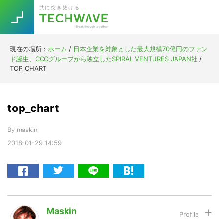
Skip
Skip
Skip
Skip
共に突き抜ける
to
to
to
to
primary
main
primary
footer
navigation
content
sidebar
現在の場所：
ホーム
/
日本企業を対象とした最大規模70億円のファン
Trend
ド誕生、CCCグループから独立したSPIRAL VENTURES JAPAN社
/
今話題の注目キーワード
TOP_CHART
Keywords
top_chart
5G
Asana
テレワーク
TOPICS
By
maskin
ニューノーマル
2018-01-29
14:59
[Startup]
RE:LIFE
[Voice Edition]
Re:Work
Daily
Weekly
Monthly
Maskin
[YouTube]
AI