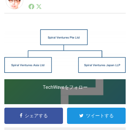
1990年代初頭から記者としてまた起業家としてITスタ
ートアップ業界のハードウェアからソフトウェアの事業
創出に関わる。シリコンバレーやEU等でのスタートア
LINE
暗号資産
ップを経験。日本ではネットエイジ等に所属、大手企業
の新規事業創出に協力。ブログやSNS、LINEなどの誕
生から普及成長までを最前線で見てきた生き字引として
注目される。通信キャリアのニュースポータルの創業デ
投資家登録
Drone
スクとして数億PV事業に。世界最大IT系メディア（ス
ペイン）の元日本編集長、World Innovation Lab(WiL)
などを経て、現在、スタートアップ支援側の取り組みに
特集
VR/AR
注力中。
Block Data Bank
TechWaveをフォロー
シェアする
ツイートする