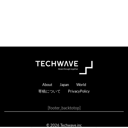
s
a
c
t
i
o
n
s
Footer
About
Japan
World
寄稿について
PrivacyPolicy
[footer_backtotop]
© 2026 Techwave.inc