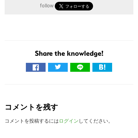
follow
Share the knowledge!
こ
の
R
サ
イ
e
ト
コメントを残す
a
を
d
コメントを投稿するには
ログイン
してください。
検
索
e