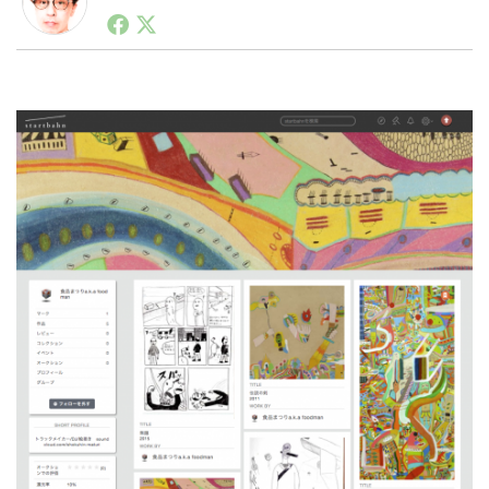
1990年代初頭から記者としてまた起業家としてITスタ
ートアップ業界のハードウェアからソフトウェアの事業
創出に関わる。シリコンバレーやEU等でのスタートア
LINE
暗号資産
ップを経験。日本ではネットエイジ等に所属、大手企業
の新規事業創出に協力。ブログやSNS、LINEなどの誕
生から普及成長までを最前線で見てきた生き字引として
注目される。通信キャリアのニュースポータルの創業デ
投資家登録
Drone
スクとして数億PV事業に。世界最大IT系メディア（ス
ペイン）の元日本編集長、World Innovation Lab(WiL)
などを経て、現在、スタートアップ支援側の取り組みに
特集
VR/AR
注力中。
Block Data Bank