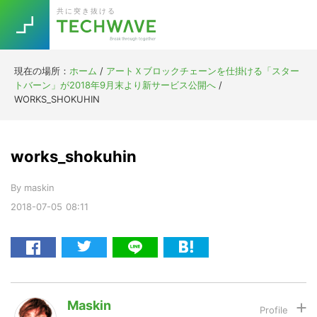
Skip
Skip
Skip
Skip
共に突き抜ける
to
to
to
to
primary
main
primary
footer
navigation
content
sidebar
現在の場所：
ホーム
/
アートＸブロックチェーンを仕掛ける「スター
Trend
トバーン」が2018年9月末より新サービス公開へ
/
今話題の注目キーワード
WORKS_SHOKUHIN
Keywords
works_shokuhin
5G
Asana
テレワーク
TOPICS
By
maskin
ニューノーマル
2018-07-05
08:11
[Startup]
RE:LIFE
[Voice Edition]
Re:Work
Daily
Weekly
Monthly
Maskin
[YouTube]
AI