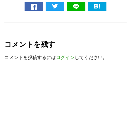
ト
を
検
R
索
e
す
コメントを残す
a
る
d
コメントを投稿するには
ログイン
してください。
e
r
I
R
n
e
t
a
e
d