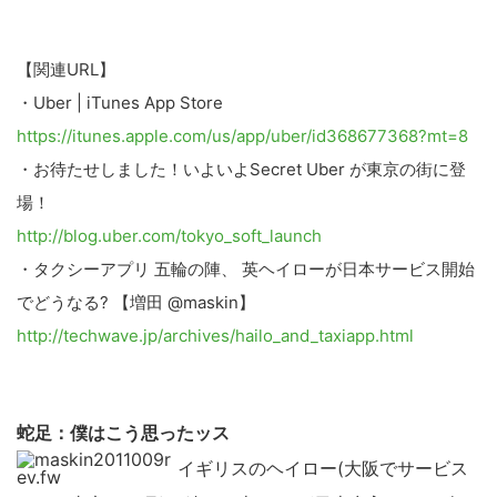
【関連URL】
・Uber | iTunes App Store
https://itunes.apple.com/us/app/uber/id368677368?mt=8
・お待たせしました！いよいよSecret Uber が東京の街に登
こ
場！
の
http://blog.uber.com/tokyo_soft_launch
サ
・タクシーアプリ 五輪の陣、 英ヘイローが日本サービス開始
イ
でどうなる? 【増田 @maskin】
ト
http://techwave.jp/archives/hailo_and_taxiapp.html
を
検
索
蛇足：僕はこう思ったッス
す
イギリスのヘイロー(大阪でサービス
る