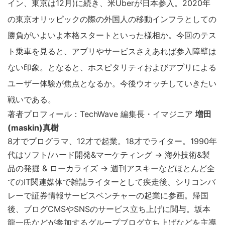
イン、東京は12月)に続き、米Uberが日本参入。2020年
の東京オリッピックの際の外国人の移動インフラとしての
勝負がいよいよ本格スタートといった様相か。今回のテス
ト乗車を見ると、アプリやサービスさえあれば参入障壁は
ない印象。となると、ホスピタリティおよびアプリによる
ユーザー体験が焦点となるか。今後ウオッチしていきたい
戦いである。
著者プロフィール：TechWave 編集長・イマジニア
増田
(maskin)真樹
8才でプログラマ、12才で起業。18才でライター。1990年
代はソフト/ハード開発&マーケティング → 海外技術&製
品の発掘 & ローカライズ → 週刊アスキーなどほとんど全
てのIT関連媒体で雑誌ライターとして疾走後、シリコンバ
レーで証券情報サービスベンチャーの起業に参画。帰国
後、ブログCMSやSNSのサービス立ち上げに関与。坂本
龍一氏などが参加するグループブログ立ち上げなどを主導