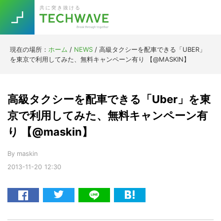
Skip
Skip
Skip
Skip
共に突き抜ける
to
to
to
to
primary
main
primary
footer
navigation
content
sidebar
現在の場所：
ホーム
/
NEWS
/
高級タクシーを配車できる「UBER」
Trend
を東京で利用してみた、無料キャンペーン有り 【@MASKIN】
今話題の注目キーワード
Keywords
高級タクシーを配車できる「Uber」を東
5G
Asana
テレワーク
京で利用してみた、無料キャンペーン有
TOPICS
り 【@maskin】
ニューノーマル
[Startup]
RE:LIFE
By
maskin
2013-11-20
12:30
[Voice Edition]
Re:Work
Daily
Weekly
Monthly
[YouTube]
AI