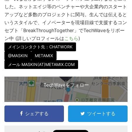
した。ネットエイジ等のベンチャーや大企業内のスタート
アップなど多数のプロジェクトに関与。生んでは伝えると
いうスタイルで、イノベーターを現場目線で支援するコン
セプト「BreakThroughTogether」でTechWaveをリボー
ン中 (詳しいプロフィールは
こちら
)
メインコンタクト先：CHATWORK
@MASKIN
METAMIX
メール MASKIN(AT)METAMIX.COM
TechWaveをフォロー
シェアする
ツイートする