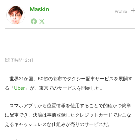
Maskin
1990年代初頭から記者としてまた起業家としてITスタ
LINE
暗号資産
ートアップ業界のハードウェアからソフトウェアの事業
創出に関わる。シリコンバレーやEU等でのスタートア
ップを経験。日本ではネットエイジ等に所属、大手企業
投資家登録
Drone
の新規事業創出に協力。ブログやSNS、LINEなどの誕
生から普及成長までを最前線で見てきた生き字引として
注目される。通信キャリアのニュースポータルの創業デ
[読了時間: 2分]
スクとして数億PV事業に。世界最大IT系メディア（ス
特集
VR/AR
ペイン）の元日本編集長、World Innovation Lab(WiL)
などを経て、現在、スタートアップ支援側の取り組みに
世界21か国、60超の都市でタクシー配車サービスを展開す
注力中。
Block Data Bank
る「
Uber
」が、東京でのサービスを開始した。
スマホアプリから位置情報を使用することで的確かつ簡単
に配車でき、決済は事前登録したクレジットカードでおこな
えるキャッシュレスな仕組みが売りのサービスだ。