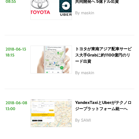
08:55
共同開発へ 5億ドル出資
By
maskin
2018-06-13
トヨタが東南アジア配車サービ
18:15
ス大手Grabに約1100億円のリ
ード出資
By
maskin
2018-06-08
YandexTaxiとUberがテクノロ
13:00
ジープラットフォーム統一へ
By
SAMI