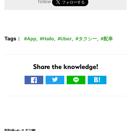
follow
Tags：
App
,
Hailo
,
Uber
,
タクシー
,
配車
Share the knowledge!