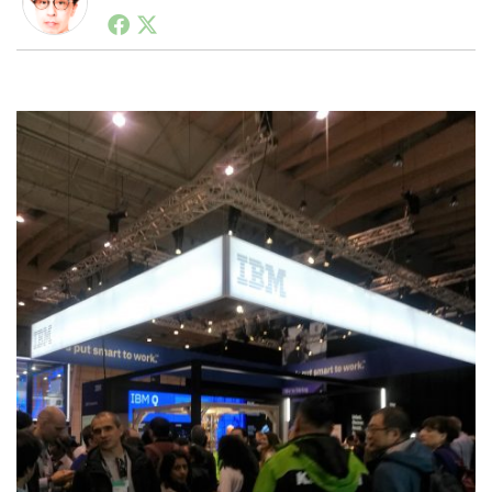
1990年代初頭から記者としてまた起業家としてITスタ
ートアップ業界のハードウェアからソフトウェアの事業
創出に関わる。シリコンバレーやEU等でのスタートア
LINE
暗号資産
ップを経験。日本ではネットエイジ等に所属、大手企業
の新規事業創出に協力。ブログやSNS、LINEなどの誕
生から普及成長までを最前線で見てきた生き字引として
注目される。通信キャリアのニュースポータルの創業デ
投資家登録
Drone
スクとして数億PV事業に。世界最大IT系メディア（ス
ペイン）の元日本編集長、World Innovation Lab(WiL)
などを経て、現在、スタートアップ支援側の取り組みに
特集
VR/AR
注力中。
Block Data Bank