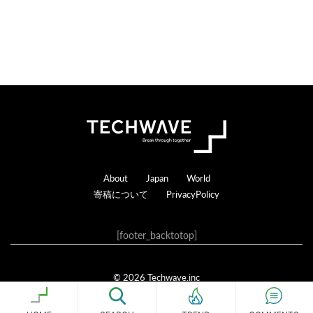
c
t
i
o
n
s
Footer
About
Japan
World
寄稿について
PrivacyPolicy
[footer_backtotop]
© 2026 Techwave.inc
Genesis Framework
·
WordPress
·
ログイン