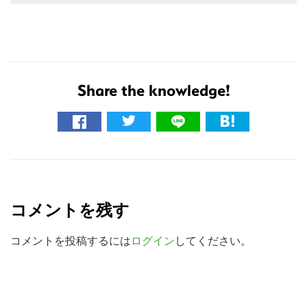
の
サ
イ
ト
を
Share the knowledge!
検
索
す
る
R
e
コメントを残す
a
d
コメントを投稿するには
ログイン
してください。
e
r