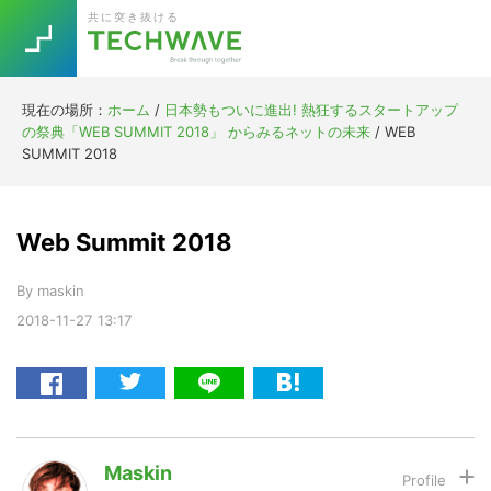
Skip
Skip
Skip
Skip
共に突き抜ける
to
to
to
to
primary
main
primary
footer
navigation
content
sidebar
現在の場所：
ホーム
/
日本勢もついに進出! 熱狂するスタートアップ
Trend
の祭典「WEB SUMMIT 2018」 からみるネットの未来
/
WEB
今話題の注目キーワード
SUMMIT 2018
Keywords
Web Summit 2018
5G
Asana
テレワーク
TOPICS
By
maskin
ニューノーマル
2018-11-27
13:17
[Startup]
RE:LIFE
[Voice Edition]
Re:Work
Daily
Weekly
Monthly
Maskin
[YouTube]
AI