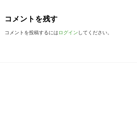
R
を
検
e
コメントを残す
索
a
す
d
コメントを投稿するには
ログイン
してください。
る
e
r
I
R
n
e
t
a
e
d
r
e
a
r
c
I