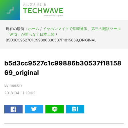
Skip
Skip
Skip
Skip
共に突き抜ける
to
to
to
to
primary
main
primary
footer
navigation
content
sidebar
現在の場所：
ホーム
/
イヤホンマイクで常時通訳、第三の翻訳ツール
Trend
「WT2」が間もなく日本上陸
/
今話題の注目キーワード
B5D3CC9527C1C99886B30537F1815869_ORIGINAL
Keywords
b5d3cc9527c1c99886b30537f18158
5G
Asana
テレワーク
TOPICS
69_original
ニューノーマル
By
maskin
[Startup]
RE:LIFE
2018-04-11
19:02
[Voice Edition]
Re:Work
Daily
Weekly
Monthly
[YouTube]
AI