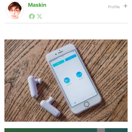
Maskin
1990年代初頭から記者としてまた起業家としてITスタ
LINE
暗号資産
ートアップ業界のハードウェアからソフトウェアの事業
創出に関わる。シリコンバレーやEU等でのスタートア
ップを経験。日本ではネットエイジ等に所属、大手企業
の新規事業創出に協力。ブログやSNS、LINEなどの誕
投資家登録
Drone
生から普及成長までを最前線で見てきた生き字引として
注目される。通信キャリアのニュースポータルの創業デ
スクとして数億PV事業に。世界最大IT系メディア（ス
ペイン）の元日本編集長、World Innovation Lab(WiL)
特集
VR/AR
などを経て、現在、スタートアップ支援側の取り組みに
注力中。
Block Data Bank