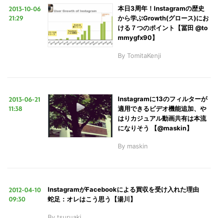
2013-10-06
本日3周年！Instagramの歴史
21:29
から学ぶGrowth(グロース)にお
ける７つのポイント【冨田 @to
mmygfx90】
By
TomitaKenji
こ
の
2013-06-21
Instagramに13のフィルターが
サ
11:38
適用できるビデオ機能追加、や
イ
はりカジュアル動画共有は本流
ト
になりそう 【@maskin】
を
By
maskin
検
索
す
2012-04-10
InstagramがFacebookによる買収を受け入れた理由
る
09:30
蛇足：オレはこう思う【湯川】
By
tsuruaki