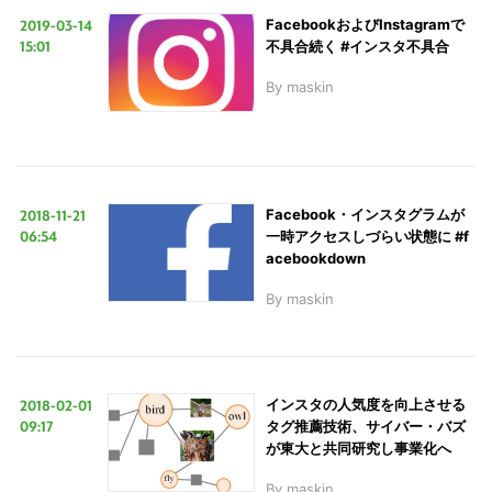
2019-03-14
FacebookおよびInstagramで
15:01
不具合続く #インスタ不具合
LINE
暗号資産
By
maskin
投資家登録
Drone
2018-11-21
Facebook・インスタグラムが
特集
VR/AR
06:54
一時アクセスしづらい状態に #f
acebookdown
Block Data Bank
By
maskin
2018-02-01
インスタの人気度を向上させる
09:17
タグ推薦技術、サイバー・バズ
が東大と共同研究し事業化へ
By
maskin