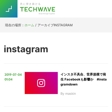
Skip
Skip
Skip
Skip
共に突き抜ける
to
to
to
to
primary
main
primary
footer
navigation
content
sidebar
現在の場所：
ホーム
/
アーカイブINSTAGRAM
Trend
今話題の注目キーワード
Keywords
instagram
5G
Asana
テレワーク
TOPICS
ニューノーマル
2019-07-04
インスタ不具合、世界規模で発
[Startup]
RE:LIFE
01:04
生 Facebookも影響か #insta
gramdown
By
maskin
[Voice Edition]
Re:Work
Daily
Weekly
Monthly
[YouTube]
AI