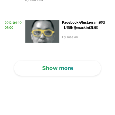
2012-04-10
FacebookがInstagram買収
07:00
【増田(@maskin)真樹】
By
maskin
Show more