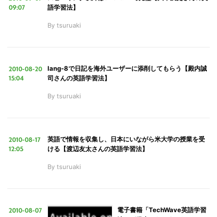
09:07
語学習法】
By
tsuruaki
LINE
暗号資産
投資家登録
Drone
2010-08-20
lang-8で日記を海外ユーザーに添削してもらう【殿内誠
15:04
司さんの英語学習法】
By
tsuruaki
特集
VR/AR
Block Data Bank
2010-08-17
英語で情報を収集し、日本にいながら米大学の授業を受
12:05
ける【渡辺友太さんの英語学習法】
By
tsuruaki
2010-08-07
電子書籍「TechWave英語学習