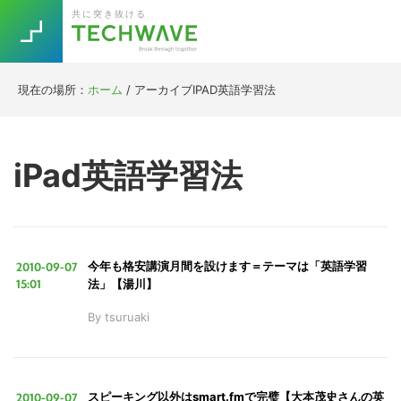
Skip
Skip
Skip
Skip
共に突き抜ける
to
to
to
to
primary
main
primary
footer
navigation
content
sidebar
現在の場所：
ホーム
/
アーカイブIPAD英語学習法
Trend
今話題の注目キーワード
Keywords
iPad英語学習法
5G
Asana
テレワーク
TOPICS
ニューノーマル
2010-09-07
今年も格安講演月間を設けます＝テーマは「英語学習
[Startup]
RE:LIFE
15:01
法」【湯川】
By
tsuruaki
[Voice Edition]
Re:Work
Daily
Weekly
Monthly
2010-09-07
スピーキング以外はsmart.fmで完璧【大本茂史さんの英
[YouTube]
AI