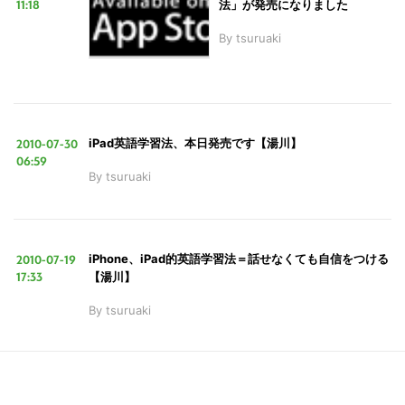
11:18
法」が発売になりました
By
tsuruaki
2010-07-30
iPad英語学習法、本日発売です【湯川】
06:59
こ
By
tsuruaki
の
サ
イ
2010-07-19
iPhone、iPad的英語学習法＝話せなくても自信をつける
ト
17:33
【湯川】
を
By
tsuruaki
検
索
す
る