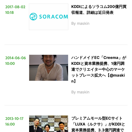
2017-08-02
KDDIによるソラコム200億円買
10:18
収報道、詳細は近日発表
LINE
暗号資産
By
maskin
投資家登録
Drone
2014-06-06
ハンドメイドEC「Creema」が
特集
VR/AR
10:00
KDDIと資本業務提携、1億円調
達でクリエイター中心のマーケ
ットプレース拡大へ【@maski
Block Data Bank
n】
By
maskin
2013-10-17
プレミアムモール型ECサイト
16:00
「LUXA（ルクサ）」がKDDIと
資本業務提携、3.3億円調達で