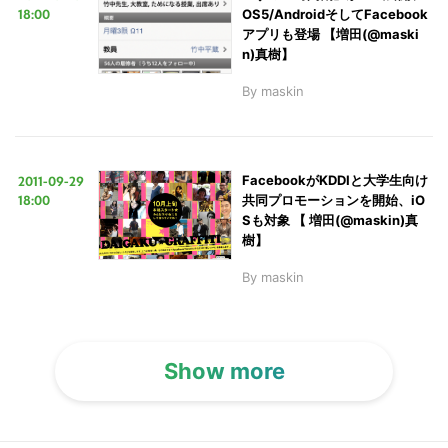
る
18:00
OS5/AndroidそしてFacebook
アプリも登場 【増田(@maski
n)真樹】
By
maskin
2011-09-29
FacebookがKDDIと大学生向け
18:00
共同プロモーションを開始、iO
Sも対象 【 増田(@maskin)真
樹】
By
maskin
Show more