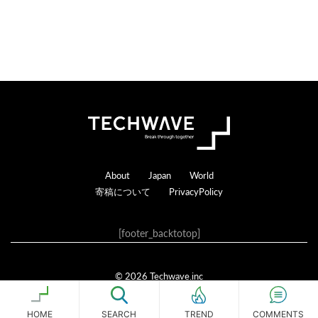
Footer
About
Japan
World
寄稿について
PrivacyPolicy
[footer_backtotop]
© 2026 Techwave.inc
Genesis Framework
·
WordPress
·
ログイン
HOME
SEARCH
COMMENTS
TREND