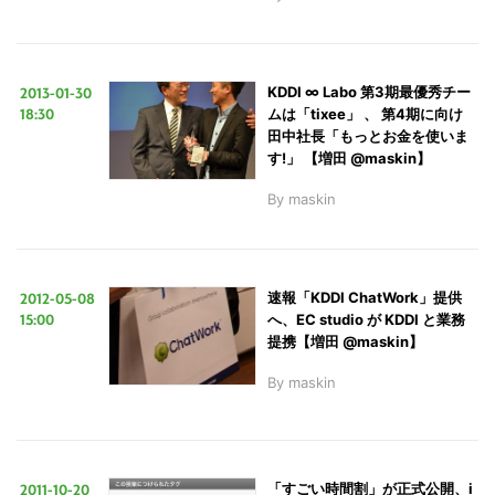
2013-01-30
KDDI ∞ Labo 第3期最優秀チー
18:30
ムは「tixee」 、 第4期に向け
田中社長「もっとお金を使いま
す!」 【増田 @maskin】
By
maskin
こ
の
サ
2012-05-08
速報「KDDI ChatWork」提供
15:00
イ
へ、EC studio が KDDI と業務
提携【増田 @maskin】
ト
を
By
maskin
検
索
す
2011-10-20
「すごい時間割」が正式公開、i