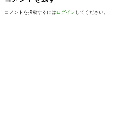
a
索
d
コメントを投稿するには
ログイン
してください。
す
e
る
r
I
R
n
e
t
a
e
d
r
e
a
r
c
I
t
n
i
t