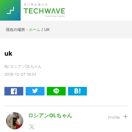
Skip
Skip
Skip
Skip
共に突き抜ける
to
to
to
to
primary
main
primary
footer
navigation
content
sidebar
現在の場所：
ホーム
/
UK
Trend
今話題の注目キーワード
Keywords
uk
By
ロシアンOLちゃん
5G
Asana
テレワーク
TOPICS
2018-12-07
16:01
ニューノーマル
[Startup]
RE:LIFE
[Voice Edition]
Re:Work
ロシアンOLちゃん
Daily
Weekly
Monthly
日本が大好きなロシア人。2017年からクリプトに興味
を持ち、日本に入ってこないロシアや欧州の仮想通貨情
[YouTube]
AI