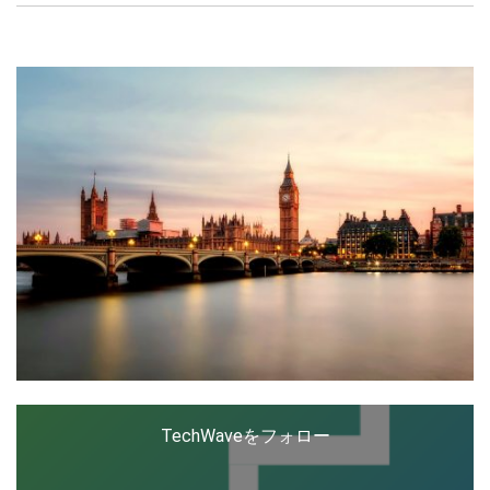
報を発信中。
LINE
暗号資産
投資家登録
Drone
特集
VR/AR
Block Data Bank
TechWaveをフォロー