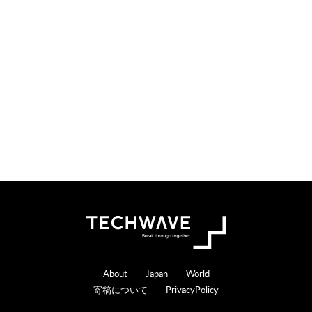
o
e
n
r
s
a
c
t
i
o
n
s
Footer
About
Japan
World
寄稿について
PrivacyPolicy