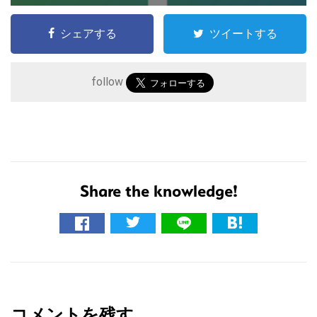
シェアする
ツイートする
follow
Share the knowledge!
こ
の
サ
イ
R
ト
e
を
コメントを残す
検