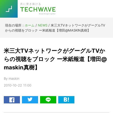
Skip
Skip
Skip
Skip
共に突き抜ける
to
to
to
to
primary
main
primary
footer
navigation
content
sidebar
現在の場所：
ホーム
/
NEWS
/
米三大TVネットワークがグーグルTV
Trend
からの視聴をブロック ー米紙報道【増田@MASKIN真樹】
今話題の注目キーワード
Keywords
米三大TVネットワークがグーグルTVか
5G
Asana
テレワーク
らの視聴をブロック ー米紙報道【増田@
TOPICS
maskin真樹】
ニューノーマル
[Startup]
RE:LIFE
By
maskin
2010-10-22
11:00
[Voice Edition]
Re:Work
Daily
Weekly
Monthly
[YouTube]
AI