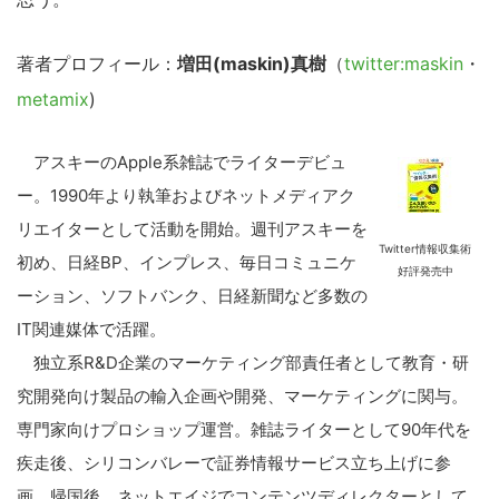
著者プロフィール：
増田(maskin)真樹
（
twitter:maskin
・
metamix
)
アスキーのApple系雑誌でライターデビュ
ー。1990年より執筆およびネットメディアク
リエイターとして活動を開始。週刊アスキーを
Twitter情報収集術
初め、日経BP、インプレス、毎日コミュニケ
好評発売中
ーション、ソフトバンク、日経新聞など多数の
IT関連媒体で活躍。
独立系R&D企業のマーケティング部責任者として教育・研
究開発向け製品の輸入企画や開発、マーケティングに関与。
専門家向けプロショップ運営。雑誌ライターとして90年代を
疾走後、シリコンバレーで証券情報サービス立ち上げに参
画。帰国後、ネットエイジでコンテンツディレクターとして