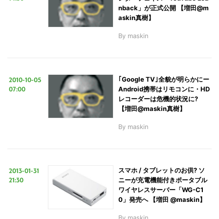
nback」が正式公開 【増田@m
askin真樹】
By
maskin
2010-10-05
｢Google TV｣全貌が明らかにー
07:00
Android携帯はリモコンに・HD
レコーダーは危機的状況に?
【増田@maskin真樹】
By
maskin
2013-01-31
スマホ / タブレットのお供? ソ
21:30
ニーが充電機能付きポータブル
ワイヤレスサーバー「WG-C1
0」発売へ 【増田 @maskin】
By
maskin