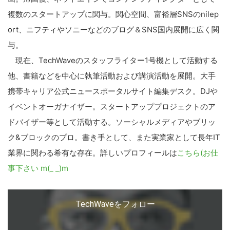
複数のスタートアップに関与。関心空間、富裕層SNSのnilep
ort、ニフティやソニーなどのブログ＆SNS国内展開に広く関
与。
現在、TechWaveのスタッフライター1号機として活動する
他、書籍などを中心に執筆活動および講演活動を展開。大手
携帯キャリア公式ニュースポータルサイト編集デスク。DJや
イベントオーガナイザー。スタートアッププロジェクトのア
ドバイザー等として活動する。ソーシャルメディアやブリッ
ク&ブロックのプロ。書き手として、また実業家として長年IT
こ
業界に関わる希有な存在。詳しいプロフィールは
こちら(お仕
の
事下さい m(_ _)m
サ
イ
ト
TechWaveをフォロー
を