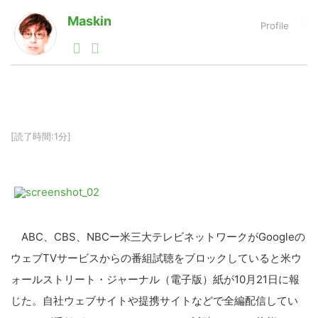
Maskin
1990年代初頭から記者としてまた起業家としてITスタ
LINE
暗号資産
ートアップ業界のハードウェアからソフトウェアの事業
創出に関わる。シリコンバレーやEU等でのスタートア
ップを経験。日本ではネットエイジ等に所属、大手企業
投資家登録
Drone
の新規事業創出に協力。ブログやSNS、LINEなどの誕
生から普及成長までを最前線で見てきた生き字引として
注目される。通信キャリアのニュースポータルの創業デ
[読了時間:1分]
スクとして数億PV事業に。世界最大IT系メディア（ス
特集
VR/AR
ペイン）の元日本編集長、World Innovation Lab(WiL)
などを経て、現在、スタートアップ支援側の取り組みに
注力中。
Block Data Bank
ABC、CBS、NBCー米三大テレビネットワークがGoogleの
ウェブTVサービスからの番組試聴をブロックしていると米ウ
ォールストリート・ジャーナル（電子版）紙が10月21日に報
じた。自社ウェブサイトや提携サイトなどで全編配信してい