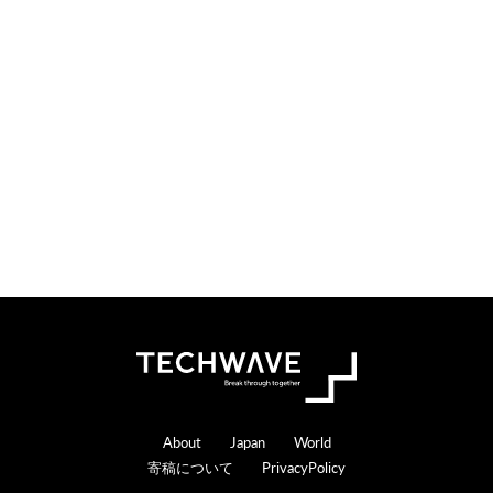
Footer
About
Japan
World
寄稿について
PrivacyPolicy