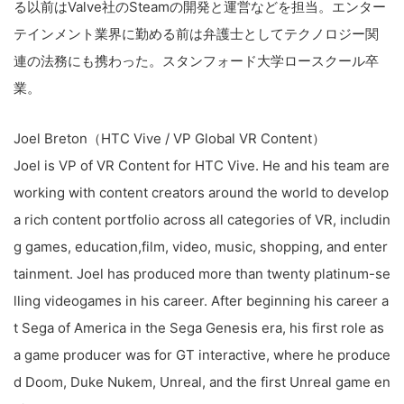
る以前はValve社のSteamの開発と運営などを担当。エンター
テインメント業界に勤める前は弁護士としてテクノロジー関
連の法務にも携わった。スタンフォード大学ロースクール卒
業。
Joel Breton（HTC Vive / VP Global VR Content）
Joel is VP of VR Content for HTC Vive. He and his team are
working with content creators around the world to develop
a rich content portfolio across all categories of VR, includin
g games, education,film, video, music, shopping, and enter
tainment. Joel has produced more than twenty platinum-se
lling videogames in his career. After beginning his career a
t Sega of America in the Sega Genesis era, his first role as
a game producer was for GT interactive, where he produce
d Doom, Duke Nukem, Unreal, and the first Unreal game en