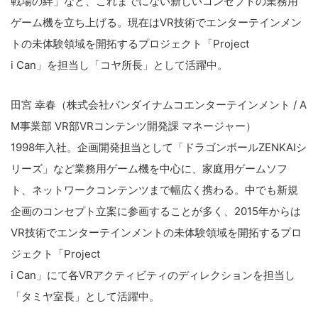
戦場の絆」など、これまでにない新しいコンセプトの業務用
の
ゲーム機を立ち上げる。現在はVR技術でエンターテインメン
サ
イ
トの未体験領域を開拓するプロジェクト「Project
ト
i Can」を担当し「コヤ所長」として活躍中。
を
検
田宮 幸春（株式会社バンダイナムコエンターテインメント / A
索
M事業部 VR部VRコンテンツ開発課 マネージャー）
す
1998年入社。企画開発担当として「ドラゴンボールZENKAIシ
る
リーズ」など業務用ゲーム機を中心に、家庭用ゲームソフ
ト、ネットワークコンテンツまで幅広く携わる。中でも新規
企画のコンセプト立案に参画することが多く、2015年からは
VR技術でエンターテインメントの未体験領域を開拓するプロ
ジェクト「Project
i Can」にて各VRアクティビティのディレクションを担当し
「タミヤ室長」として活躍中。