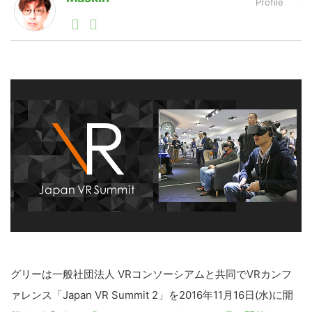
1990年代初頭から記者としてまた起業家としてITスタ
ートアップ業界のハードウェアからソフトウェアの事業
LINE
暗号資産
創出に関わる。シリコンバレーやEU等でのスタートア
ップを経験。日本ではネットエイジ等に所属、大手企業
の新規事業創出に協力。ブログやSNS、LINEなどの誕
生から普及成長までを最前線で見てきた生き字引として
投資家登録
Drone
注目される。通信キャリアのニュースポータルの創業デ
スクとして数億PV事業に。世界最大IT系メディア（ス
ペイン）の元日本編集長、World Innovation Lab(WiL)
などを経て、現在、スタートアップ支援側の取り組みに
特集
VR/AR
注力中。
Block Data Bank
グリーは一般社団法人 VRコンソーシアムと共同でVRカンフ
ァレンス「Japan VR Summit 2」を2016年11月16日(水)に開