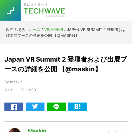
Skip
Skip
Skip
Skip
共に突き抜ける
to
to
to
to
primary
main
primary
footer
navigation
content
sidebar
現在の場所：
ホーム
/
VR/AR/MR
/
JAPAN VR SUMMIT 2 登壇者およ
Trend
び出展ブースの詳細を公開 【@MASKIN】
今話題の注目キーワード
Keywords
Japan VR Summit 2 登壇者および出展ブ
5G
Asana
テレワーク
ースの詳細を公開 【@maskin】
TOPICS
ニューノーマル
By
maskin
2016-11-01
12:30
[Startup]
RE:LIFE
[Voice Edition]
Re:Work
Daily
Weekly
Monthly
Maskin
[YouTube]
AI