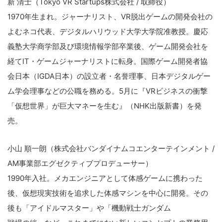
新 清士（Tokyo VR Startups株式会社 / 取締役）
1970年生まれ。ジャーナリスト、VR脱出ゲームの開発会社の
よむネコ代表、デジタルハリウッド大学大学院准教授。慶応
義塾大学商学部及び環境情報学部卒業後、ゲーム開発会社を
経てIT・ゲームジャーナリストに転身。国際ゲーム開発者協
会日本（IGDA日本）の設立者・名誉理事、日本デジタルゲー
ム学会理事などの公職を務める。5月に『VRビジネスの衝撃
「仮想世界」が巨大マネーを生む』（NHK出版新書）を発
売。
小山 順一朗（株式会社バンダイナムコエンターテインメント /
AM事業部エグゼクティブプロデューサー）
1990年入社。メカエンジニアとして体感ゲームに携わった
後、仮想現実技術を追求した体感マシンを中心に開発。その
後も「アイドルマスター」や「機動戦士ガンダム
こ