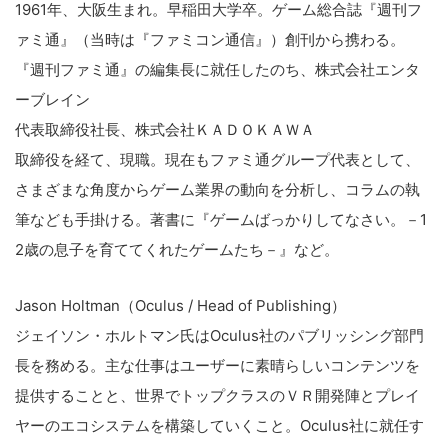
1961年、大阪生まれ。早稲田大学卒。ゲーム総合誌『週刊フ
ァミ通』（当時は『ファミコン通信』）創刊から携わる。
『週刊ファミ通』の編集長に就任したのち、株式会社エンタ
ーブレイン
代表取締役社長、株式会社ＫＡＤＯＫＡＷＡ
取締役を経て、現職。現在もファミ通グループ代表として、
さまざまな角度からゲーム業界の動向を分析し、コラムの執
筆なども手掛ける。著書に『ゲームばっかりしてなさい。－1
2歳の息子を育ててくれたゲームたち－』など。
Jason Holtman（Oculus / Head of Publishing）
ジェイソン・ホルトマン氏はOculus社のパブリッシング部門
長を務める。主な仕事はユーザーに素晴らしいコンテンツを
提供することと、世界でトップクラスのＶＲ開発陣とプレイ
ヤーのエコシステムを構築していくこと。Oculus社に就任す