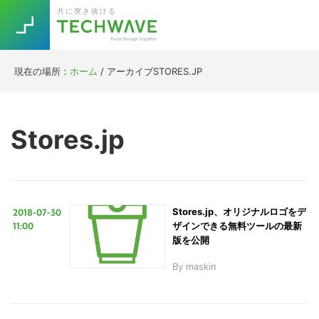
Skip
Skip
Skip
Skip
共に突き抜ける
to
to
to
to
primary
main
primary
footer
navigation
content
sidebar
現在の場所：
ホーム
/
アーカイブSTORES.JP
Trend
今話題の注目キーワード
Keywords
Stores.jp
5G
Asana
テレワーク
TOPICS
ニューノーマル
2018-07-30
Stores.jp、オリジナルロゴをデ
[Startup]
RE:LIFE
11:00
ザインできる無料ツールの最新
版を公開
By
maskin
[Voice Edition]
Re:Work
Daily
Weekly
Monthly
[YouTube]
AI