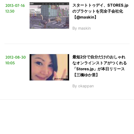
イ
2013-07-16
スタートトゥデイ、STORES.jp
12:30
のブラケットを完全子会社化
ト
【@maskin】
を
検
By
maskin
索
す
る
2012-08-30
最短2分で自分だけのおしゃれ
10:05
なオンラインストアがつくれる
「Stores.jp」が本日リリース
【三橋ゆか里】
By
okappan