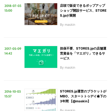
2018-07-03
店頭で販促できるポップアップ
15:00
ショップ開設サービス、STORE
S.jpが展開
LINE
暗号資産
By
maskin
投資家登録
Drone
2017-05-09
担保不要、STORES.jpの店舗運
特集
VR/AR
14:42
営資金を「マエガリ」できるサ
ービス
Block Data Bank
By
maskin
2016-10-03
STORES.jp運営のブラケットが
15:57
MBO、スタートトゥデイ傘下の
3年間 【@maskin】
By
maskin