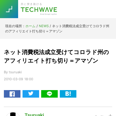
Skip
Skip
Skip
Skip
共に突き抜ける
to
to
to
to
primary
main
primary
footer
navigation
content
sidebar
現在の場所：
ホーム
/
NEWS
/
ネット消費税法成立受けてコロラド州
Trend
のアフィリエイト打ち切り＝アマゾン
今話題の注目キーワード
Keywords
ネット消費税法成立受けてコロラド州の
5G
Asana
テレワーク
アフィリエイト打ち切り＝アマゾン
TOPICS
ニューノーマル
By
tsuruaki
2010-03-09
18:00
[Startup]
RE:LIFE
[Voice Edition]
Re:Work
Daily
Weekly
Monthly
Tsuruaki
[YouTube]
AI