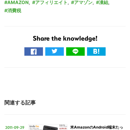
AMAZON
,
アフィリエイト
,
アマゾン
,
凍結
,
消費税
Share the knowledge!
こ
の
サ
イ
ト
を
検
索
関連する記事
す
る
2011-09-29
米AmazonのAndroid端末たっ