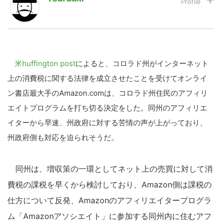
LINE
暗号資産
米huffington post
によると、コロラド州がインターネット
投資家登録
Drone
上の消費税に関する法律を成立させたことを受けてオンライ
ン書店最大手のAmazon.comは、コロラド州住民のアフィリ
特集
VR/AR
エイトプログラムを打ち切る決定をした。同州のアフィリエ
イターから早速、州政府に対する苦情の声が上がっており、
Block Data Bank
州政府側も対応を迫られそうだ。
同州は、増収策の一環としてネット上の売買に対して消
費税の課税を早くから検討しており、Amazon側は課税の
仕方について反発、Amazonのアフィリエイタープログラ
ム「Amazonアソシエイト」に参加する同州内に住むアフ