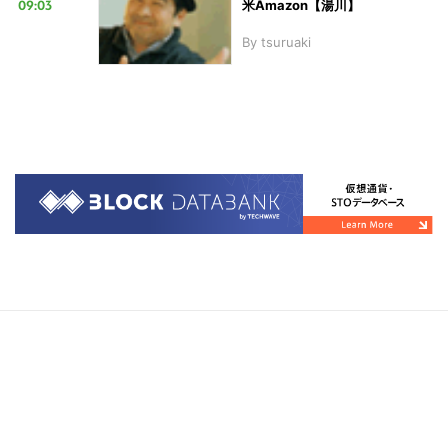
09:03
米Amazon【湯川】
By
tsuruaki