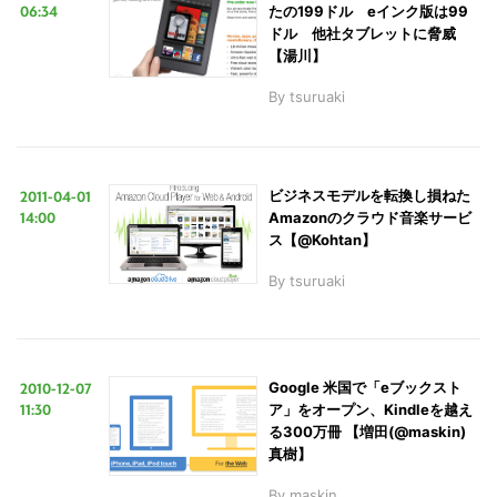
06:34
たの199ドル eインク版は99
ドル 他社タブレットに脅威
【湯川】
By
tsuruaki
2011-04-01
ビジネスモデルを転換し損ねた
14:00
Amazonのクラウド音楽サービ
ス【@Kohtan】
By
tsuruaki
2010-12-07
Google 米国で「eブックスト
11:30
ア」をオープン、Kindleを越え
る300万冊 【増田(@maskin)
真樹】
By
maskin