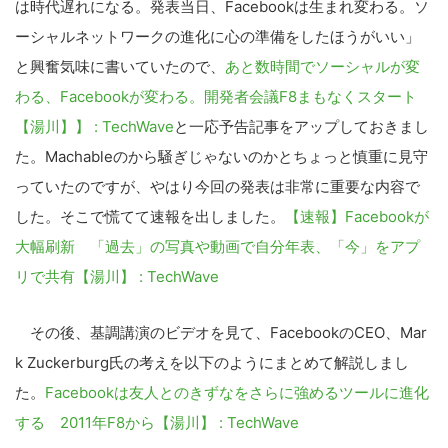
は時代遅れになる。発表当日、Facebookは生まれ変わる。ソ
ーシャルネットワークの進化に心の準備をしたほうがいい」
と興奮気味に書いていたので、
あと数時間でソーシャルが変
わる、Facebookが変わる。開発者会議F8まもなくスタート
【湯川】】 : TechWave
と一応予告記事をアップしておきまし
た。Machableのから騒ぎじゃないのかとちょっと慎重に見守
っていたのですが、やはり今回の発表は非常に重要な内容で
した。そこで慌てて速報を出しました。
【速報】Facebookが
大幅刷新 「過去」の写真や動画で自分年表、「今」をアプ
リで共有【湯川】 : TechWave
その後、基調講演のビデオを見て、FacebookのCEO、Mar
k Zuckerburg氏の考えを以下のようにまとめて解説しまし
た。
Facebookは友人とのきずなをさらに強めるツールに進化
する 2011年F8から【湯川】 : TechWave