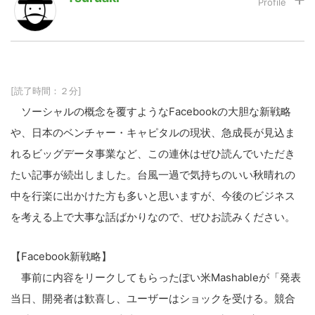
LINE
暗号資産
[読了時間：２分]
投資家登録
Drone
ソーシャルの概念を覆すようなFacebookの大胆な新戦略
や、日本のベンチャー・キャピタルの現状、急成長が見込ま
特集
VR/AR
れるビッグデータ事業など、この連休はぜひ読んでいただき
たい記事が続出しました。台風一過で気持ちのいい秋晴れの
Block Data Bank
中を行楽に出かけた方も多いと思いますが、今後のビジネス
を考える上で大事な話ばかりなので、ぜひお読みください。
【Facebook新戦略】
事前に内容をリークしてもらったぽい米Mashableが「発表
当日、開発者は歓喜し、ユーザーはショックを受ける。競合