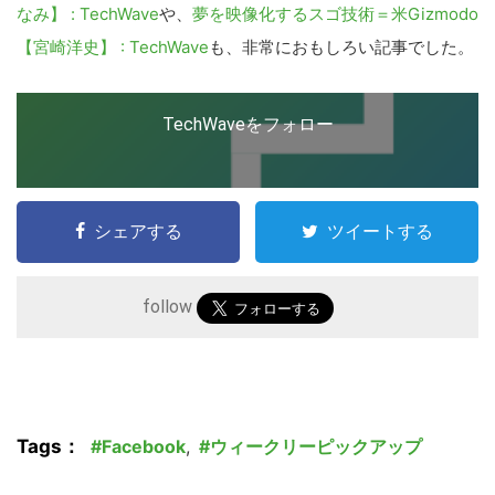
なみ】 : TechWave
や、
夢を映像化するスゴ技術＝米Gizmodo
【宮崎洋史】 : TechWave
も、非常におもしろい記事でした。
こ
TechWaveをフォロー
の
サ
イ
ト
シェアする
ツイートする
を
検
follow
索
す
る
Tags：
Facebook
,
ウィークリーピックアップ