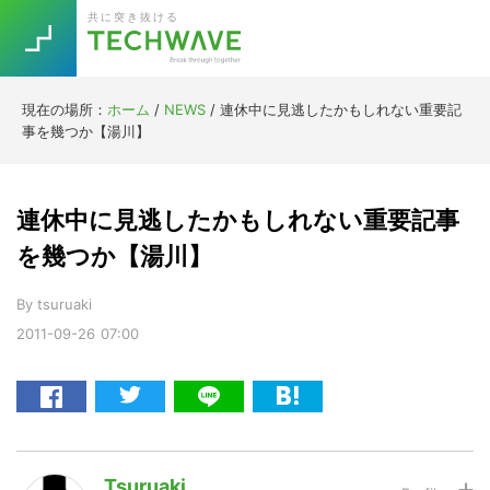
Skip
Skip
Skip
Skip
共に突き抜ける
to
to
to
to
primary
main
primary
footer
navigation
content
sidebar
現在の場所：
ホーム
/
NEWS
/
連休中に見逃したかもしれない重要記
Trend
事を幾つか【湯川】
今話題の注目キーワード
Keywords
連休中に見逃したかもしれない重要記事
5G
Asana
テレワーク
を幾つか【湯川】
TOPICS
ニューノーマル
By
tsuruaki
2011-09-26
07:00
[Startup]
RE:LIFE
[Voice Edition]
Re:Work
Daily
Weekly
Monthly
Tsuruaki
[YouTube]
AI