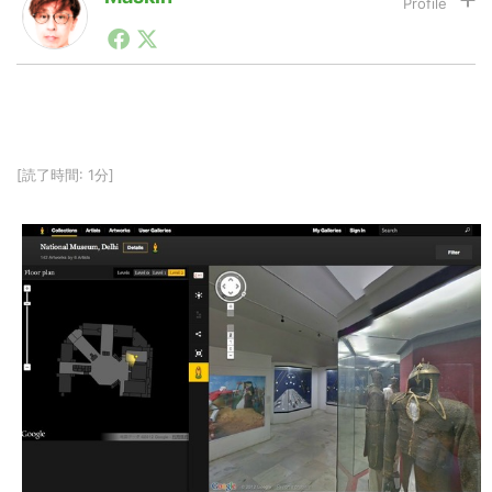
1990年代初頭から記者としてまた起業家としてITスタ
ートアップ業界のハードウェアからソフトウェアの事業
LINE
暗号資産
創出に関わる。シリコンバレーやEU等でのスタートア
ップを経験。日本ではネットエイジ等に所属、大手企業
の新規事業創出に協力。ブログやSNS、LINEなどの誕
生から普及成長までを最前線で見てきた生き字引として
投資家登録
Drone
注目される。通信キャリアのニュースポータルの創業デ
[読了時間: 1分]
スクとして数億PV事業に。世界最大IT系メディア（ス
ペイン）の元日本編集長、World Innovation Lab(WiL)
などを経て、現在、スタートアップ支援側の取り組みに
特集
VR/AR
注力中。
Block Data Bank