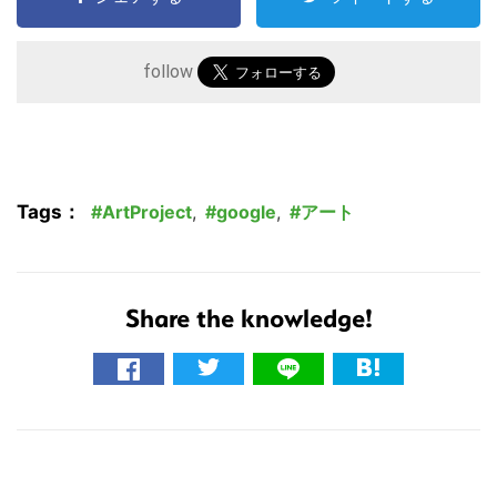
索
す
る
follow
Tags：
ArtProject
,
google
,
アート
Share the knowledge!