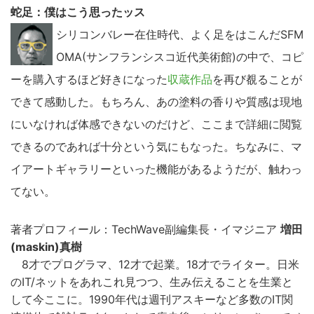
蛇足：僕はこう思ったッス
シリコンバレー在住時代、よく足をはこんだSFM
OMA(サンフランシスコ近代美術館)の中で、コピ
ーを購入するほど好きになった
収蔵作品
を再び覩ることが
できて感動した。もちろん、あの塗料の香りや質感は現地
にいなければ体感できないのだけど、ここまで詳細に閲覧
できるのであれば十分という気にもなった。ちなみに、マ
イアートギャラリーといった機能があるようだが、触わっ
てない。
著者プロフィール：TechWave副編集長・イマジニア
増田
(maskin)真樹
8才でプログラマ、12才で起業。18才でライター。日米
のIT/ネットをあれこれ見つつ、生み伝えることを生業と
して今ここに。1990年代は週刊アスキーなど多数のIT関