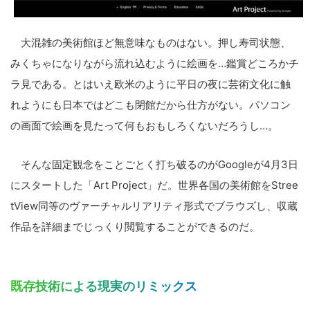
大混雑の美術館ほど無意味なものはない。押し寿司状態、
みくちゃになりながら流れ込むように絵画を…鑑賞どころかチ
ラ見である。とはいえ欧米のように平日の夜に芸術文化に触
れようにも日本ではどこも閉館だから仕方がない。パソコン
の画面で絵画を見たって何もおもしろくないだろうし…。
そんな固定観念をことごとく打ち破るのがGoogleが4月3日
にスタートした「Art Project」だ。世界各国の美術館をStree
tView同等のヴァーチャルリアリティ形式でブラウズし、収蔵
作品を詳細までじっくり閲覧することができるのだ。
既存技術による現実のリミックス