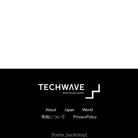
Footer
About
Japan
World
寄稿について
PrivacyPolicy
[footer_backtotop]