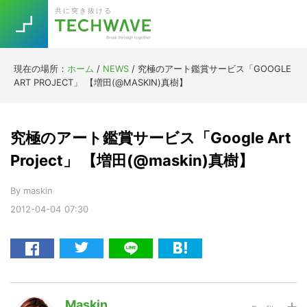
Skip
Skip
Skip
Skip
共に突き抜ける
to
to
to
to
primary
main
primary
footer
navigation
content
sidebar
現在の場所：
ホーム
/
NEWS
/
究極のアート鑑賞サービス「GOOGLE
Trend
ART PROJECT」 【増田(@MASKIN)真樹】
今話題の注目キーワード
Keywords
究極のアート鑑賞サービス「Google Art
5G
Asana
テレワーク
Project」 【増田(@maskin)真樹】
TOPICS
ニューノーマル
By
maskin
2012-04-04
07:30
[Startup]
RE:LIFE
[Voice Edition]
Re:Work
Daily
Weekly
Monthly
Maskin
[YouTube]
AI