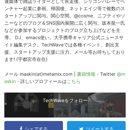
連媒体で雑誌ライターとして疾走後、シリコンバレーでベ
ンチャー起業に参画。帰国後、ネットエイジ等で複数のス
タートアップに関与。関心空間、@cosme、ニフティやソ
ニーなどのブログ＆SNS国内展開に広く関与。坂本龍一氏
などが参加するプロジェクトのブログ立ち上げなどを主
導。 DJ、emacs使い。大手携帯キャリア公式ニュースサ
イト編集デスク。TechWaveでは各種イベント、創出支
援、スタートアップ支援に注力。メール等お待ちしており
ます! (宇都宮市在住)
メール maskin(at)metamix.com |
書籍情報
・Twitter
@m
こ
askin
・詳しいプロフィールは
こちら
の
サ
イ
TechWaveをフォロー
ト
を
検
シェアする
ツイートする