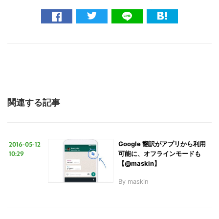
こ
の
サ
イ
関連する記事
ト
を
検
2016-05-12
Google 翻訳がアプリから利用
索
10:29
可能に、オフラインモードも
す
【@maskin】
る
By
maskin