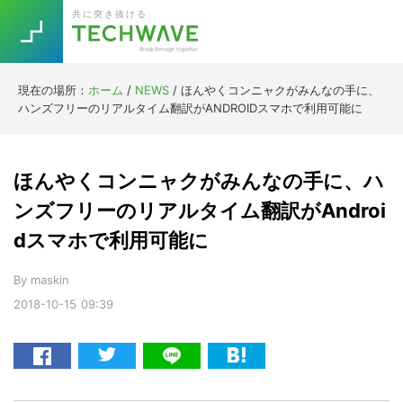
Skip
Skip
Skip
Skip
共に突き抜ける
to
to
to
to
primary
main
primary
footer
navigation
content
sidebar
現在の場所：
ホーム
/
NEWS
/
ほんやくコンニャクがみんなの手に、
Trend
ハンズフリーのリアルタイム翻訳がANDROIDスマホで利用可能に
今話題の注目キーワード
Keywords
ほんやくコンニャクがみんなの手に、ハ
5G
Asana
テレワーク
ンズフリーのリアルタイム翻訳がAndroi
TOPICS
dスマホで利用可能に
ニューノーマル
[Startup]
RE:LIFE
By
maskin
2018-10-15
09:39
[Voice Edition]
Re:Work
Daily
Weekly
Monthly
[YouTube]
AI