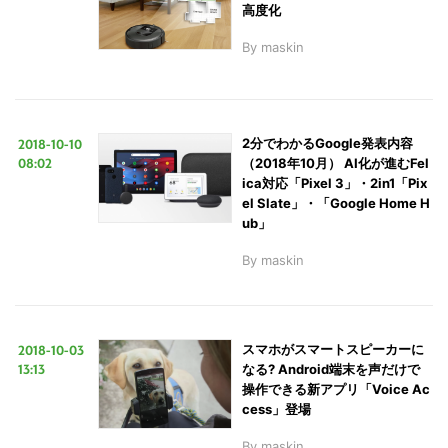
高度化
By
maskin
2018-10-10
2分でわかるGoogle発表内容
08:02
（2018年10月） AI化が進むFel
ica対応「Pixel 3」・2in1「Pix
el Slate」・「Google Home H
ub」
By
maskin
2018-10-03
スマホがスマートスピーカーに
13:13
なる? Android端末を声だけで
操作できる新アプリ「Voice Ac
cess」登場
By
maskin