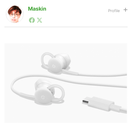
Maskin
1990年代初頭から記者としてまた起業家としてITスタ
LINE
暗号資産
ートアップ業界のハードウェアからソフトウェアの事業
創出に関わる。シリコンバレーやEU等でのスタートア
ップを経験。日本ではネットエイジ等に所属、大手企業
投資家登録
Drone
の新規事業創出に協力。ブログやSNS、LINEなどの誕
生から普及成長までを最前線で見てきた生き字引として
注目される。通信キャリアのニュースポータルの創業デ
スクとして数億PV事業に。世界最大IT系メディア（ス
特集
VR/AR
ペイン）の元日本編集長、World Innovation Lab(WiL)
などを経て、現在、スタートアップ支援側の取り組みに
注力中。
Block Data Bank