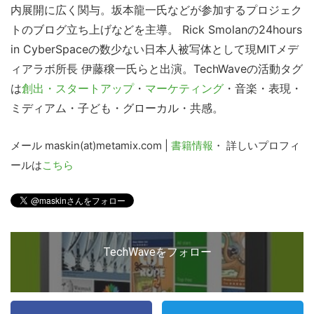
こ
内展開に広く関与。坂本龍一氏などが参加するプロジェク
の
トのブログ立ち上げなどを主導。 Rick Smolanの24hours
サ
in CyberSpaceの数少ない日本人被写体として現MITメデ
イ
ィアラボ所長 伊藤穣一氏らと出演。TechWaveの活動タグ
ト
は
創出・スタートアップ
・
マーケティング
・音楽・表現・
を
ミディアム・子ども・グローカル・共感。
検
索
メール maskin(at)metamix.com |
書籍情報
・ 詳しいプロフィ
す
ールは
こちら
る
TechWaveをフォロー