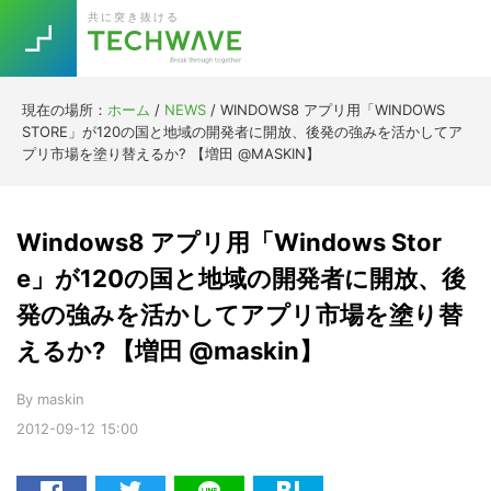
Skip
Skip
Skip
Skip
共に突き抜ける
to
to
to
to
primary
main
primary
footer
navigation
content
sidebar
現在の場所：
ホーム
/
NEWS
/
WINDOWS8 アプリ用「WINDOWS
Trend
STORE」が120の国と地域の開発者に開放、後発の強みを活かしてア
今話題の注目キーワード
プリ市場を塗り替えるか? 【増田 @MASKIN】
Keywords
Windows8 アプリ用「Windows Stor
5G
Asana
テレワーク
TOPICS
e」が120の国と地域の開発者に開放、後
ニューノーマル
発の強みを活かしてアプリ市場を塗り替
[Startup]
RE:LIFE
えるか? 【増田 @maskin】
By
maskin
[Voice Edition]
Re:Work
2012-09-12
15:00
Daily
Weekly
Monthly
[YouTube]
AI