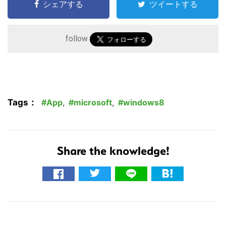
シェアする
ツイートする
follow
Tags：
App
,
microsoft
,
windows8
Share the knowledge!