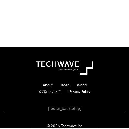
Footer
About
Japan
World
寄稿について
PrivacyPolicy
[footer_backtotop]
© 2026 Techwave.inc