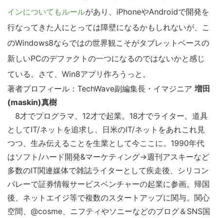
インについてもルール
があり、iPhoneやAndroidで開発を
行なってきた人にとっては障壁になるかもしれないが、こ
のWindows8ならではの世界観こそがタブレットベースの
新しいPCのデファクトの一つになるのではないかと感じ
ている。さて、Win8アプリ作ろうっと。
著者プロフィール：TechWave副編集長・イマジニア
増田
(maskin)真樹
8才でプログラマ、12才で起業。18才でライター。道具
としてIT/ネットを追求し、日米のIT/ネットをあれこれ見
つつ、生み伝えることを生業として今ここに。1990年代
はソフト/ハード開発&マーケティング→週刊アスキーなど
多数のIT関連媒体で雑誌ライターとして疾走後、シリコン
バレーで証券情報サービスベンチャーの起業に参画。帰国
後、ネットエイジ等で複数のスタートアップに関与。関心
空間、@cosme、ニフティやソニーなどのブログ＆SNS国