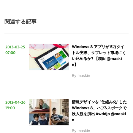
関連する記事
2013-03-25
Windows 8 アプリが 5万タイ
07:00
トル突破、タブレット市場にく
い込めるか? 【増田 @maski
n】
By
maskin
2012-04-26
情報デザインを “仕組み化” した
19:00
Windows 8、ハブ&スポークで
没入観を演出 #wddjp @maski
n
By
maskin