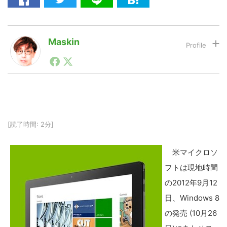
LINE
暗号資産
Maskin
1990年代初頭から記者としてまた起業家としてITスタ
ートアップ業界のハードウェアからソフトウェアの事業
投資家登録
Drone
創出に関わる。シリコンバレーやEU等でのスタートア
ップを経験。日本ではネットエイジ等に所属、大手企業
の新規事業創出に協力。ブログやSNS、LINEなどの誕
特集
VR/AR
生から普及成長までを最前線で見てきた生き字引として
注目される。通信キャリアのニュースポータルの創業デ
[読了時間: 2分]
スクとして数億PV事業に。世界最大IT系メディア（ス
ペイン）の元日本編集長、World Innovation Lab(WiL)
Block Data Bank
などを経て、現在、スタートアップ支援側の取り組みに
米マイクロソ
注力中。
フトは現地時間
の2012年9月12
日、Windows 8
の発売 (10月26