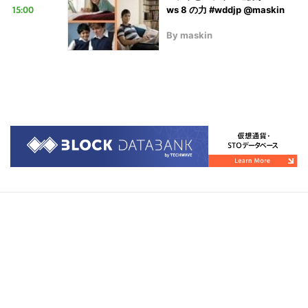
15:00
ws 8 の力 #wddjp @maskin
By
maskin