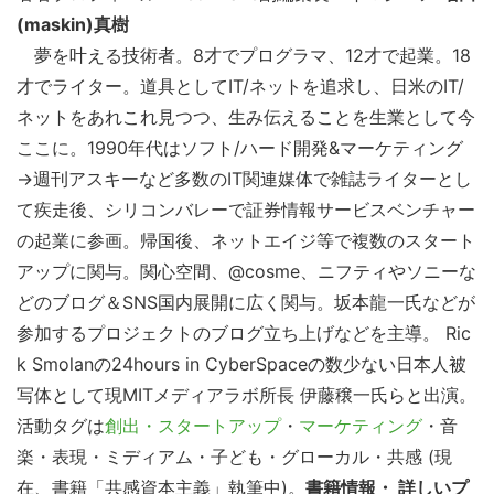
(maskin)真樹
夢を叶える技術者。8才でプログラマ、12才で起業。18
才でライター。道具としてIT/ネットを追求し、日米のIT/
ネットをあれこれ見つつ、生み伝えることを生業として今
ここに。1990年代はソフト/ハード開発&マーケティング
→週刊アスキーなど多数のIT関連媒体で雑誌ライターとし
て疾走後、シリコンバレーで証券情報サービスベンチャー
の起業に参画。帰国後、ネットエイジ等で複数のスタート
アップに関与。関心空間、@cosme、ニフティやソニーな
どのブログ＆SNS国内展開に広く関与。坂本龍一氏などが
参加するプロジェクトのブログ立ち上げなどを主導。 Ric
k Smolanの24hours in CyberSpaceの数少ない日本人被
写体として現MITメディアラボ所長 伊藤穣一氏らと出演。
活動タグは
創出・スタートアップ
・
マーケティング
・音
楽・表現・ミディアム・子ども・グローカル・共感 (現
在、書籍「共感資本主義」執筆中)。
書籍情報・ 詳しいプ