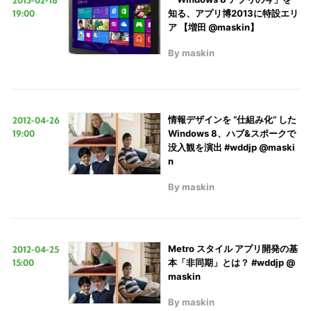
19:00
知る、アプリ博2013に特設エリ
ア 【増田 @maskin】
By
maskin
2012-04-26
情報デザインを “仕組み化” した
19:00
Windows 8、ハブ&スポークで
没入観を演出 #wddjp @maski
n
By
maskin
2012-04-25
Metro スタイル アプリ開発の基
15:00
本「非同期」とは？ #wddjp @
maskin
By
maskin