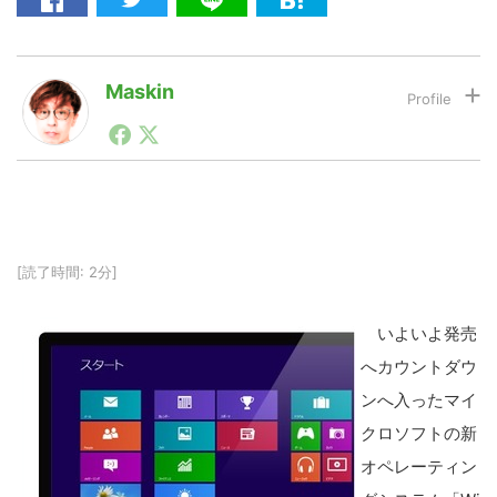
LINE
暗号資産
Maskin
1990年代初頭から記者としてまた起業家としてITスタ
ートアップ業界のハードウェアからソフトウェアの事業
投資家登録
Drone
創出に関わる。シリコンバレーやEU等でのスタートア
ップを経験。日本ではネットエイジ等に所属、大手企業
の新規事業創出に協力。ブログやSNS、LINEなどの誕
特集
VR/AR
生から普及成長までを最前線で見てきた生き字引として
注目される。通信キャリアのニュースポータルの創業デ
[読了時間: 2分]
スクとして数億PV事業に。世界最大IT系メディア（ス
ペイン）の元日本編集長、World Innovation Lab(WiL)
Block Data Bank
などを経て、現在、スタートアップ支援側の取り組みに
いよいよ発売
注力中。
へカウントダウ
ンへ入ったマイ
クロソフトの新
オペレーティン