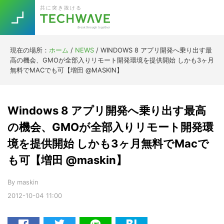
SEARCH
Skip
Skip
Skip
Skip
共に突き抜ける
to
to
to
to
primary
main
primary
footer
こ
navigation
content
sidebar
の
現在の場所：
ホーム
/
NEWS
/
WINDOWS 8 アプリ開発へ乗り出す最
Trend
高の機会、GMOが全部入りリモート開発環境を提供開始 しかも3ヶ月
サ
今話題の注目キーワード
無料でMACでも可【増田 @MASKIN】
Keywords
イ
ト
を
Windows 8 アプリ開発へ乗り出す最高
5G
Asana
テレワーク
TOPICS
検
の機会、GMOが全部入りリモート開発環
ニューノーマル
索
境を提供開始 しかも3ヶ月無料でMacで
す
[Startup]
RE:LIFE
も可【増田 @maskin】
る
By
maskin
[Voice Edition]
Re:Work
2012-10-04
11:00
Daily
Weekly
Monthly
[YouTube]
AI