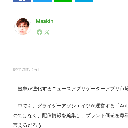
Maskin
1990年代初頭から記者としてまた起業家としてITス
る。シリコンバレーやEU等でのスタートアップを経験
力。ブログやSNS、LINEなどの誕生から普及成長ま
ュースポータルの創業デスクとして数億PV事業に。世界最大I
on Lab(WiL)などを経て、現在、スタートアップ支
[読了時間: 2分]
競争が激化するニュースアグリゲーターアプリ市
中でも、グライダーアソシエイツが運営する「Ante
のではなく、配信情報を編集し、ブランド価値を尊
言えるだろう。