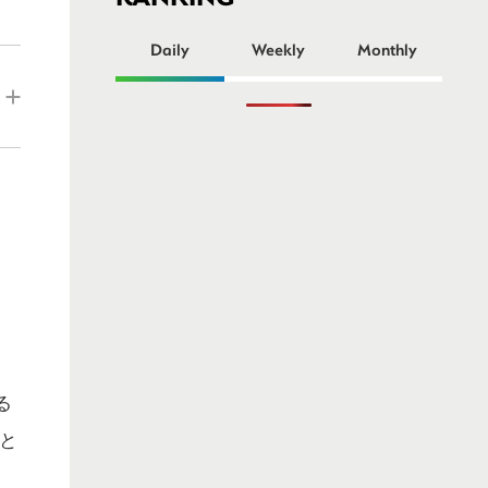
ー
Daily
Weekly
Monthly
る
と