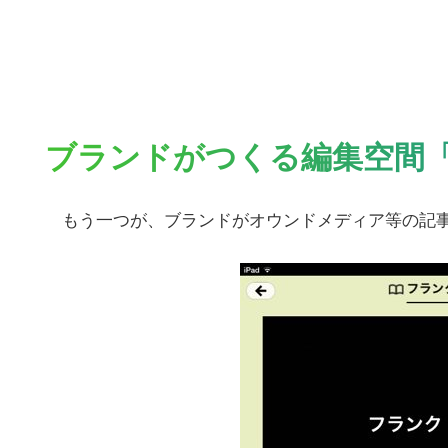
の
サ
イ
ト
を
検
ブランドがつくる編集空間
索
す
もう一つが、ブランドがオウンドメディア等の記事
る