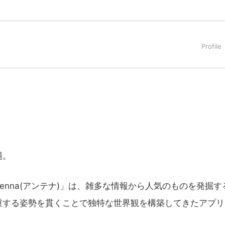
タートアップ業界のハードウェアからソフトウェアの事業創出に関わ
。日本ではネットエイジ等に所属、大手企業の新規事業創出に協
でを最前線で見てきた生き字引として注目される。通信キャリアのニ
T系メディア（スペイン）の元日本編集長、World Innovati
援側の取り組みに注力中。
場。
nna(アンテナ)」は、雑多な情報から人気のものを発掘す
重する姿勢を貫くことで独特な世界観を構築してきたアプリ