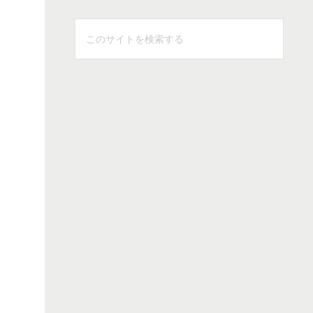
こ
の
サ
イ
ト
を
検
索
す
る