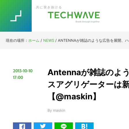
Skip
Skip
Skip
Skip
共に突き抜ける
to
to
to
to
primary
main
primary
footer
navigation
content
sidebar
現在の場所：
ホーム
/
NEWS
/
ANTENNAが雑誌のような広告を展開、
Antennaが雑誌の
2013-10-10
17:00
スアグリゲーターは
【@maskin】
By
maskin