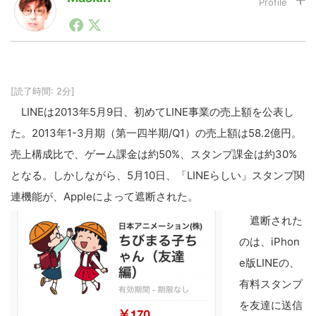
1990年代初頭から記者としてまた起業家としてITスタ
ートアップ業界のハードウェアからソフトウェアの事業
LINE
暗号資産
創出に関わる。シリコンバレーやEU等でのスタートア
ップを経験。日本ではネットエイジ等に所属、大手企業
の新規事業創出に協力。ブログやSNS、LINEなどの誕
生から普及成長までを最前線で見てきた生き字引として
[読了時間: 2分]
投資家登録
Drone
注目される。通信キャリアのニュースポータルの創業デ
LINEは2013年5月9日、初めてLINE事業の売上額を公表し
スクとして数億PV事業に。世界最大IT系メディア（ス
ペイン）の元日本編集長、World Innovation Lab(WiL)
た。2013年1-3月期（第一四半期/Q1）の売上額は58.2億円。
などを経て、現在、スタートアップ支援側の取り組みに
特集
VR/AR
売上構成比で、ゲーム課金は約50%、スタンプ課金は約30%
注力中。
となる。しかしながら、5月10日、「LINEらしい」スタンプ関
Block Data Bank
連機能が、Appleによって遮断された。
遮断された
のは、iPhon
e版LINEの、
有料スタンプ
を友達に送信