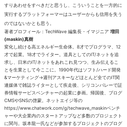
すりあわせをすべきだと思うし、こういうことを一方的に
実行するプラットフォーマーはユーザーからも信用を失う
のではないかとも思う。
著者プロフィール：TechWave 編集長・イマジニア
増田
(maskin)真樹
変化し続ける高エネルギー生命体。8才でプログラマ、12
才で起業。18才でライター。道具としてのIT/ネットを追
求し、日米のIT/ネットをあれこれ見つつ、生み伝えるこ
とを生業として今ここに。1990年代はソフト/ハード開発
&マーケティング→週刊アスキーなどほとんど全てのIT関
連媒体で雑誌ライターとして疾走後、シリコンバレーで証
券情報サービスベンチャーの起業に参画。帰国後、ブログ
CMSやSNSの啓蒙。ネットエイジ等の
https://www.chatwork.com/g/techwave_maskinベンチ
こ
ャーや大企業内のスタートアップなど多数のプロジェクト
の
に関与。坂本龍一氏などが参加するプロジェクトのブログ