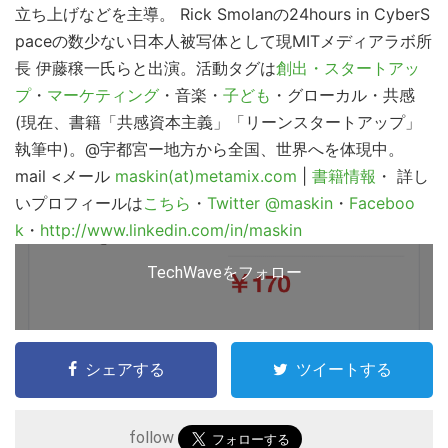
サ
立ち上げなどを主導。 Rick Smolanの24hours in CyberS
イ
paceの数少ない日本人被写体として現MITメディアラボ所
長 伊藤穣一氏らと出演。活動タグは
ト
創出・スタートアッ
プ
・
マーケティング
・音楽・
子ども
・グローカル・共感
を
(現在、書籍「共感資本主義」「リーンスタートアップ」
検
執筆中)。@宇都宮ー地方から全国、世界へを体現中。
索
mail
<メール
maskin(at)metamix.com
|
書籍情報
・ 詳し
す
いプロフィールは
こちら
・
Twitter @maskin
・
Faceboo
る
k
・
http://www.linkedin.com/in/maskin
TechWaveをフォロー
シェアする
ツイートする
follow