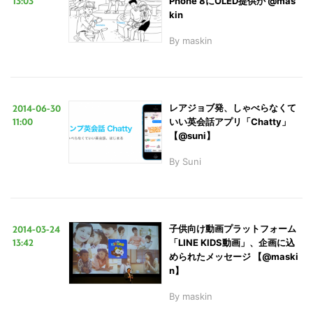
13:03
Phone 8にOLED提供か @mas
kin
By
maskin
2014-06-30
レアジョブ発、しゃべらなくて
11:00
いい英会話アプリ「Chatty」
【@suni】
By
Suni
2014-03-24
子供向け動画プラットフォーム
13:42
「LINE KIDS動画」、企画に込
められたメッセージ 【@maski
n】
By
maskin