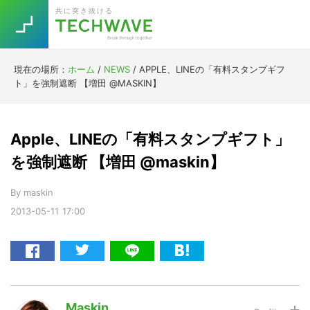
Skip
Skip
Skip
Skip
共に突き抜ける
to
to
to
to
primary
main
primary
footer
navigation
content
sidebar
現在の場所：
ホーム
/
NEWS
/
APPLE、LINEの「有料スタンプギフ
Trend
ト」を強制遮断 【増田 @MASKIN】
今話題の注目キーワード
Keywords
Apple、LINEの「有料スタンプギフト」
5G
Asana
テレワーク
を強制遮断 【増田 @maskin】
TOPICS
ニューノーマル
By
maskin
2013-05-11
17:00
[Startup]
RE:LIFE
[Voice Edition]
Re:Work
Daily
Weekly
Monthly
Maskin
[YouTube]
AI