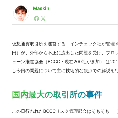
Maskin
1990年代初頭から記者としてまた起業家としてITス
る。シリコンバレーやEU等でのスタートアップを経験
力。ブログやSNS、LINEなどの誕生から普及成長ま
ュースポータルの創業デスクとして数億PV事業に。世界最大I
on Lab(WiL)などを経て、現在、スタートアップ支
仮想通貨取引所を運営するコインチェック社が管理する
円）が、外部から不正に流出した問題を受け、ブロ
ェーン推進協会（BCCC・現在200社が参加） は2
し今回の問題について主に技術的な観点での解説を
国内最大の取引所の事件
この日行われたBCCCリスク管理部会はそもそも「