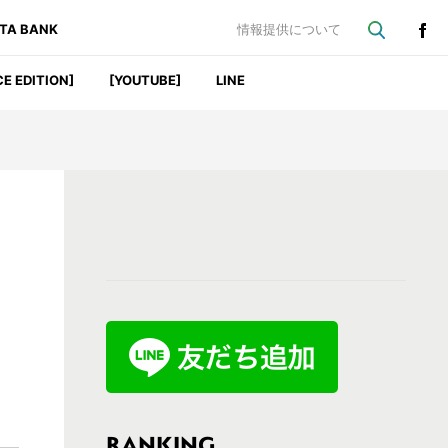
ATA BANK
情報提供について
CE EDITION]
[YOUTUBE]
LINE
最
初
の
サ
イ
ド
バ
RANKING