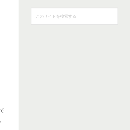
こ
の
サ
イ
ト
を
検
索
す
る
で
。