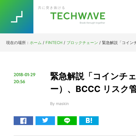
Skip
Skip
Skip
Skip
共に突き抜ける
to
to
to
to
primary
main
primary
footer
navigation
content
sidebar
現在の場所：
ホーム
/
FINTECH
/
ブロックチェーン
/
緊急解説「コインチ
緊急解説「コインチェ
2018-01-29
20:56
ー）、BCCC リスク
By
maskin