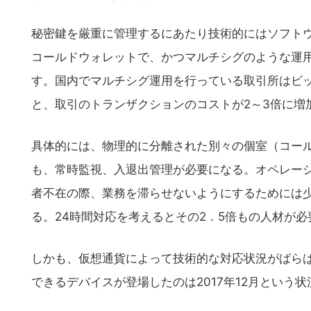
の
サ
秘密鍵を厳重に管理するにあたり技術的にはソフト
イ
コールドウォレットで、かつマルチシグのような運
ト
す。国内でマルチシグ運用を行っている取引所はビ
を
検
と、取引のトランザクションのコストが2～3倍に増
索
す
具体的には、物理的に分離された別々の個室（コー
る
も、常時監視、入退出管理が必要になる。オペレー
者不在の際、業務を滞らせないようにするためには少
る。24時間対応を考えるとその2．5倍もの人材が
しかも、仮想通貨によって技術的な対応状況がばらば
できるデバイスが登場したのは2017年12月という状