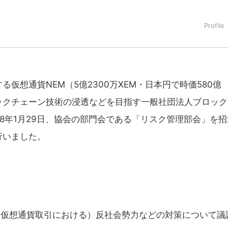
タートアップ業界のハードウェアからソフトウェアの事業創出に関わ
。日本ではネットエイジ等に所属、大手企業の新規事業創出に協
でを最前線で見てきた生き字引として注目される。通信キャリアのニ
T系メディア（スペイン）の元日本編集長、World Innovati
援側の取り組みに注力中。
仮想通貨NEM（5億2300万XEM・日本円で時価580億
ックチェーン技術の浸透などを目指す一般社団法人ブロック
018年1月29日、協会の部門会である「リスク管理部会」を招
行いました。
（仮想通貨取引における）反社会勢力などの対策について議