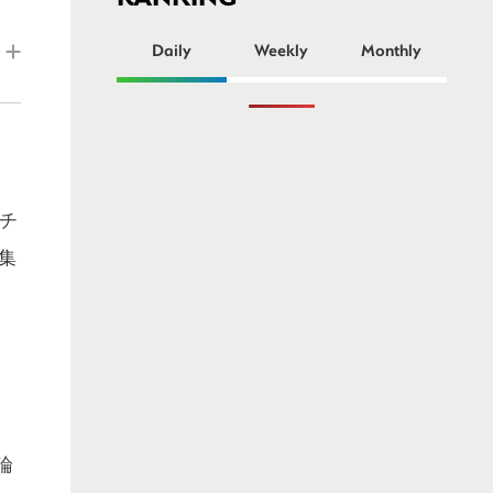
ー
Daily
Weekly
Monthly
チ
集
論