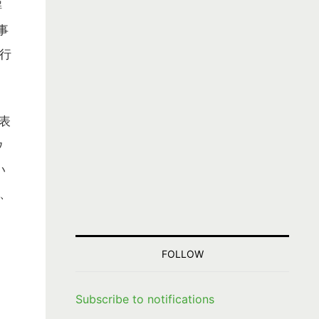
解
事
行
表
ウ
い
、
FOLLOW
Subscribe to notifications