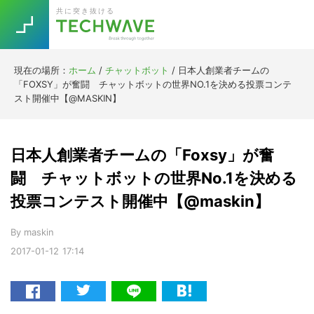
Skip
Skip
Skip
Skip
共に突き抜ける
to
to
to
to
primary
main
primary
footer
navigation
content
sidebar
現在の場所：
ホーム
/
チャットボット
/
日本人創業者チームの
Trend
「FOXSY」が奮闘 チャットボットの世界NO.1を決める投票コンテ
今話題の注目キーワード
スト開催中【@MASKIN】
Keywords
日本人創業者チームの「Foxsy」が奮
5G
Asana
テレワーク
TOPICS
闘 チャットボットの世界No.1を決める
ニューノーマル
投票コンテスト開催中【@maskin】
[Startup]
RE:LIFE
By
maskin
2017-01-12
17:14
[Voice Edition]
Re:Work
Daily
Weekly
Monthly
[YouTube]
AI