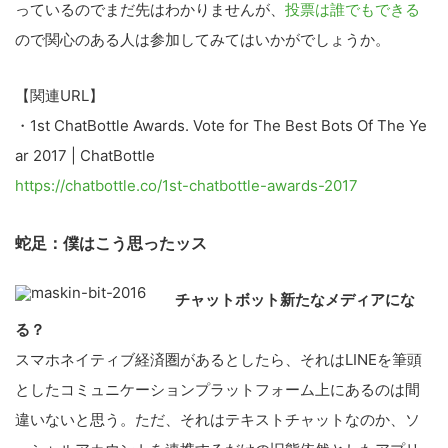
っているのでまだ先はわかりませんが、
投票は誰でもできる
こ
ので関心のある人は参加してみてはいかがでしょうか。
の
サ
【関連URL】
イ
・1st ChatBottle Awards. Vote for The Best Bots Of The Ye
ト
ar 2017 | ChatBottle
を
https://chatbottle.co/1st-chatbottle-awards-2017
検
索
蛇足：僕はこう思ったッス
す
る
チャットボット新たなメディアにな
る？
スマホネイティブ経済圏があるとしたら、それはLINEを筆頭
としたコミュニケーションプラットフォーム上にあるのは間
違いないと思う。ただ、それはテキストチャットなのか、ソ