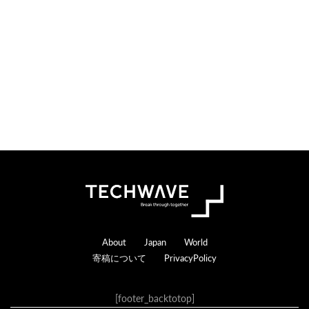
Footer
About
Japan
World
寄稿について
PrivacyPolicy
[footer_backtotop]