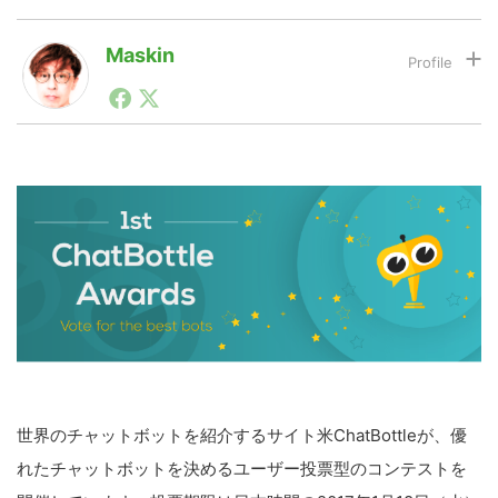
Maskin
LINE
暗号資産
1990年代初頭から記者としてまた起業家としてITスタ
ートアップ業界のハードウェアからソフトウェアの事業
創出に関わる。シリコンバレーやEU等でのスタートア
投資家登録
Drone
ップを経験。日本ではネットエイジ等に所属、大手企業
の新規事業創出に協力。ブログやSNS、LINEなどの誕
生から普及成長までを最前線で見てきた生き字引として
注目される。通信キャリアのニュースポータルの創業デ
特集
VR/AR
スクとして数億PV事業に。世界最大IT系メディア（ス
ペイン）の元日本編集長、World Innovation Lab(WiL)
などを経て、現在、スタートアップ支援側の取り組みに
注力中。
Block Data Bank
世界のチャットボットを紹介するサイト米ChatBottleが、優
れたチャットボットを決めるユーザー投票型のコンテストを