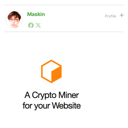
Maskin
LINE
暗号資産
1990年代初頭から記者としてまた起業家としてITスタ
ートアップ業界のハードウェアからソフトウェアの事業
創出に関わる。シリコンバレーやEU等でのスタートア
投資家登録
Drone
ップを経験。日本ではネットエイジ等に所属、大手企業
の新規事業創出に協力。ブログやSNS、LINEなどの誕
生から普及成長までを最前線で見てきた生き字引として
注目される。通信キャリアのニュースポータルの創業デ
特集
VR/AR
スクとして数億PV事業に。世界最大IT系メディア（ス
ペイン）の元日本編集長、World Innovation Lab(WiL)
などを経て、現在、スタートアップ支援側の取り組みに
注力中。
Block Data Bank