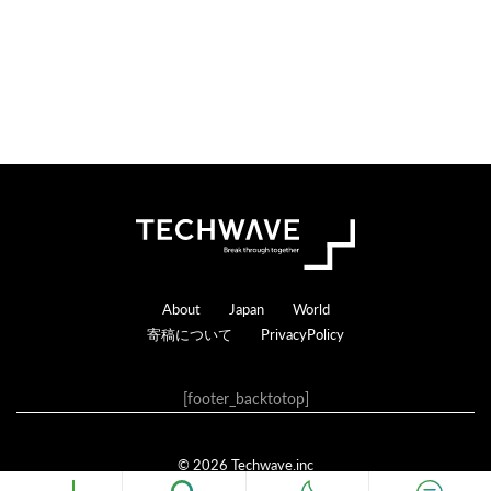
Footer
About
Japan
World
寄稿について
PrivacyPolicy
[footer_backtotop]
© 2026 Techwave.inc
Genesis Framework
·
WordPress
·
ログイン