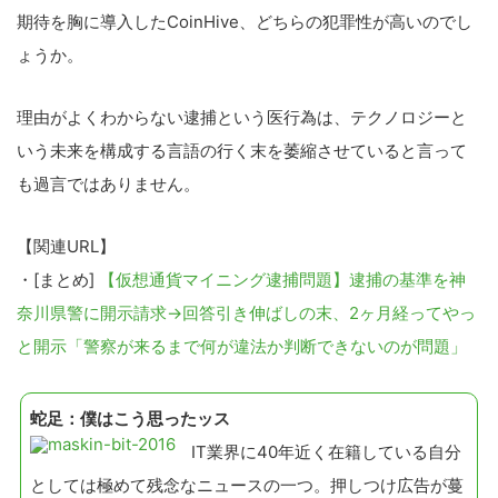
期待を胸に導入したCoinHive、どちらの犯罪性が高いのでし
ょうか。
理由がよくわからない逮捕という医行為は、テクノロジーと
いう未来を構成する言語の行く末を萎縮させていると言って
も過言ではありません。
【関連URL】
こ
の
・[まとめ]
【仮想通貨マイニング逮捕問題】逮捕の基準を神
サ
奈川県警に開示請求→回答引き伸ばしの末、2ヶ月経ってやっ
イ
と開示「警察が来るまで何が違法か判断できないのが問題」
ト
を
蛇足：僕はこう思ったッス
検
IT業界に40年近く在籍している自分
索
としては極めて残念なニュースの一つ。押しつけ広告が蔓
す