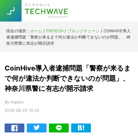
Skip
Skip
Skip
Skip
共に突き抜ける
to
to
to
to
primary
main
primary
footer
navigation
content
sidebar
現在の場所：
ホーム
/
FINTECH
/
ブロックチェーン
/
COINHIVE導入
Trend
者逮捕問題「警察が来るまで何が違法か判断できないのが問題」、神
今話題の注目キーワード
奈川県警に有志が開示請求
Keywords
CoinHive導入者逮捕問題「警察が来るま
5G
Asana
テレワーク
TOPICS
で何が違法か判断できないのが問題」、
ニューノーマル
神奈川県警に有志が開示請求
[Startup]
RE:LIFE
By
maskin
2018-08-22
15:32
[Voice Edition]
Re:Work
Daily
Weekly
Monthly
[YouTube]
AI