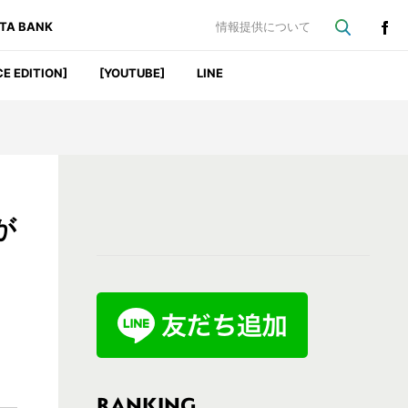
ATA BANK
情報提供について
CE EDITION]
[YOUTUBE]
LINE
最
が
初
の
サ
イ
ド
バ
RANKING