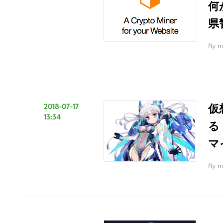
何
県
By
m
2018-07-17
仮
13:34
る
マ
By
m