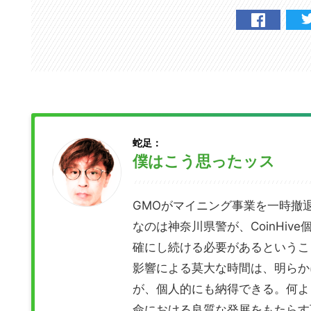
蛇足：
僕はこう思ったッス
GMOがマイニング事業を一時撤
なのは神奈川県警が、CoinHiv
確にし続ける必要があるというこ
影響による莫大な時間は、明らかに
が、個人的にも納得できる。何より
こ
命における良質な発展をもたらす