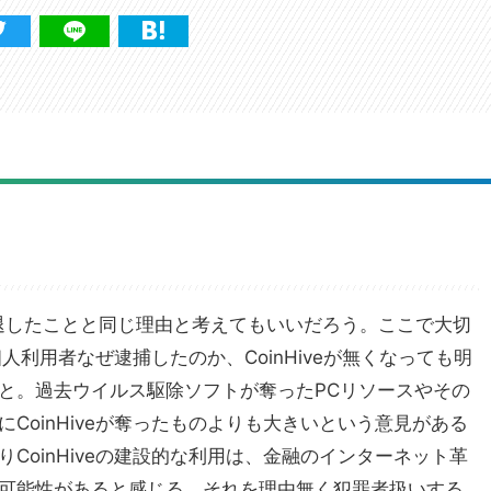
退したことと同じ理由と考えてもいいだろう。ここで大切
e個人利用者なぜ逮捕したのか、CoinHiveが無くなっても明
と。過去ウイルス駆除ソフトが奪ったPCリソースやその
CoinHiveが奪ったものよりも大きいという意見がある
CoinHiveの建設的な利用は、金融のインターネット革
可能性があると感じる。それを理由無く犯罪者扱いする