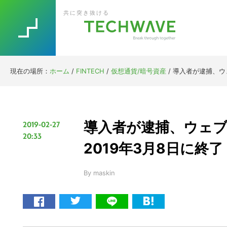
Skip
Skip
Skip
Skip
共に突き抜ける
to
to
to
to
primary
main
primary
footer
navigation
content
sidebar
現在の場所：
ホーム
/
FINTECH
/
仮想通貨/暗号資産
/
導入者が逮捕、ウェ
導入者が逮捕、ウェブ上
2019-02-27
20:33
2019年3月8日に終了
By
maskin