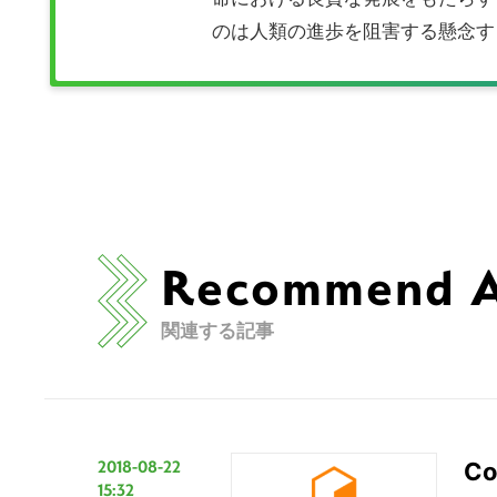
の
のは人類の進歩を阻害する懸念す
サ
イ
ト
を
検
索
す
る
Recommend Ar
関連する記事
2018-08-22
C
15:32