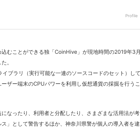
タートアップ業界のハードウェアからソフトウェアの事業創出に関わ
。日本ではネットエイジ等に所属、大手企業の新規事業創出に協
でを最前線で見てきた生き字引として注目される。通信キャリアのニ
T系メディア（スペイン）の元日本編集長、World Innovati
援側の取り組みに注力中。
ことができる独「CoinHive」が現地時間の2019年3月
した。
criptライブラリ（実行可能な一連のソースコードのセット）し
ーザー端末のCPUパワーを利用し仮想通貨の採掘を行う
益になったり、利用者と分配したり、さまざまな活用法が考
ルス」として警告するほか、神奈川県警が個人の導入者を逮