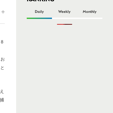
ー
Daily
Weekly
Monthly
8
てお
こと
え
捕