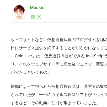
Maskin
1990年代初頭から記者としてまた起業家としてITス
る。シリコンバレーやEU等でのスタートアップを経験
力。ブログやSNS、LINEなどの誕生から普及成長ま
ュースポータルの創業デスクとして数億PV事業に。世界最大I
on Lab(WiL)などを経て、現在、スタートアップ支
ウェブサイトなどに仮想通貨採掘のプログラムを埋め込む
日にサービス提供を終了することが明らかになりま
「CoinHive」は、仮想通貨採掘ができるJavaS
り、それをウェブサイト等に埋め込むことで、閲覧ユ
ができるというもの。
採掘によって得られた仮想通貨資産は、運営者の収
られていたが、一部のウイルス駆除ソフトが「ウイ
するなど、その動向に注目が集まっていました。