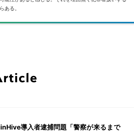
らある。
ticle
oinHive導入者逮捕問題「警察が来るまで