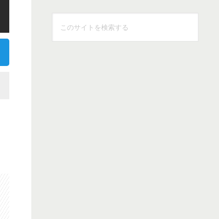
こ
の
サ
イ
ト
を
検
索
す
る