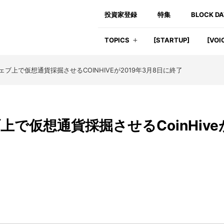
投資家登録
特集
BLOCK D
TOPICS
[STARTUP]
[VOI
ブ上で仮想通貨採掘させるCOINHIVEが2019年3月8日に終了
で仮想通貨採掘させるCoinHive