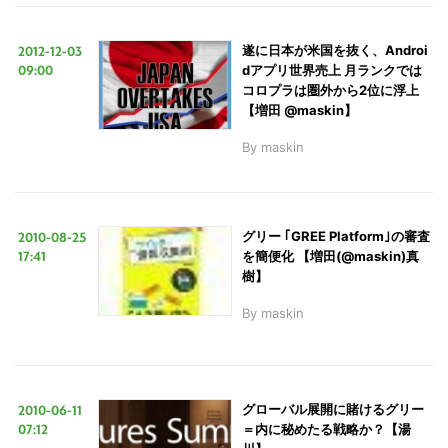
2012-12-03
遂に日本が米国を抜く、Androi
09:00
dアプリ世界売上 月ランクでは
コロプラは圏外から2位に浮上
【増田 @maskin】
By
maskin
2010-08-25
グリー ｢GREE Platform｣の審査
17:41
を簡便化 【増田(@maskin)真
樹】
By
maskin
2010-06-11
グローバル展開に賭けるグリー
07:12
＝内に秘めたる戦略か？【湯