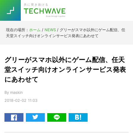
Skip
Skip
Skip
Skip
共に突き抜ける
to
to
to
to
primary
main
primary
footer
navigation
content
sidebar
現在の場所：
ホーム
/
NEWS
/
グリーがスマホ以外にゲーム配信、任
Trend
天堂スイッチ向けオンラインサービス発表にあわせて
今話題の注目キーワード
Keywords
グリーがスマホ以外にゲーム配信、任天
5G
Asana
テレワーク
堂スイッチ向けオンラインサービス発表
TOPICS
にあわせて
ニューノーマル
[Startup]
RE:LIFE
By
maskin
2018-02-02
11:03
[Voice Edition]
Re:Work
Daily
Weekly
Monthly
[YouTube]
AI