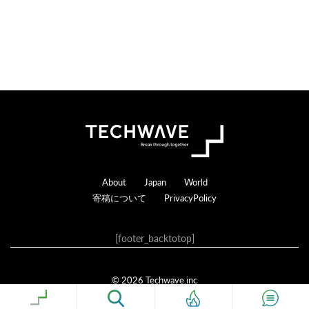
Footer
About
Japan
World
寄稿について
PrivacyPolicy
[footer_backtotop]
© 2026 Techwave.inc
Genesis Framework
·
WordPress
·
ログイン