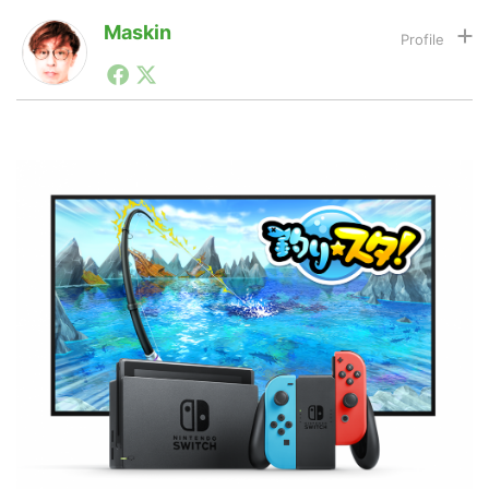
Maskin
1990年代初頭から記者としてまた起業家としてITスタ
LINE
暗号資産
ートアップ業界のハードウェアからソフトウェアの事業
創出に関わる。シリコンバレーやEU等でのスタートア
ップを経験。日本ではネットエイジ等に所属、大手企業
投資家登録
Drone
の新規事業創出に協力。ブログやSNS、LINEなどの誕
生から普及成長までを最前線で見てきた生き字引として
注目される。通信キャリアのニュースポータルの創業デ
スクとして数億PV事業に。世界最大IT系メディア（ス
特集
VR/AR
ペイン）の元日本編集長、World Innovation Lab(WiL)
などを経て、現在、スタートアップ支援側の取り組みに
注力中。
Block Data Bank